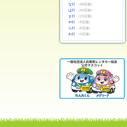
な行
（49店舗）
は行
（44店舗）
ま行
（15店舗）
や行
（6店舗）
ら行
（8店舗）
わ行
（4店舗）