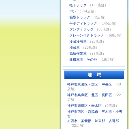
軽トラック
（163店舗）
バン
（134店舗）
箱型トラック
（2店舗）
平ボディトラック
（145店舗）
ダンプトラック
（58店舗）
クレーン付きトラック
（68店舗）
冷蔵冷凍車
（25店舗）
積載車
（26店舗）
高所作業車
（37店舗）
建機車両・その他
（16店舗）
神戸市東灘区・灘区・中央区
（43
店舗）
神戸市兵庫区・北区・長田区
（22
店舗）
神戸市須磨区・垂水区
（9店舗）
神戸市西区・西脇市・三木市・小野
市
加西市・美嚢郡・加東郡・多可郡
（32店舗）