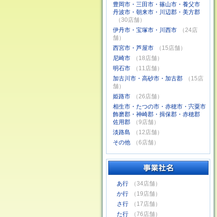
豊岡市・三田市・篠山市・養父市
丹波市・朝来市・川辺郡・美方郡
（30店舗）
伊丹市・宝塚市・川西市
（24店
舗）
西宮市・芦屋市
（15店舗）
尼崎市
（18店舗）
明石市
（11店舗）
加古川市・高砂市・加古郡
（15店
舗）
姫路市
（26店舗）
相生市・たつの市・赤穂市・宍粟市
飾磨郡・神崎郡・揖保郡・赤穂郡
佐用郡
（9店舗）
淡路島
（12店舗）
その他
（6店舗）
あ行
（34店舗）
か行
（19店舗）
さ行
（17店舗）
た行
（76店舗）