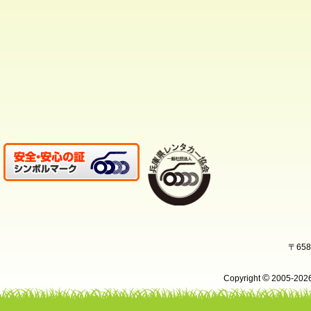
〒65
©
Copyright
2005-20