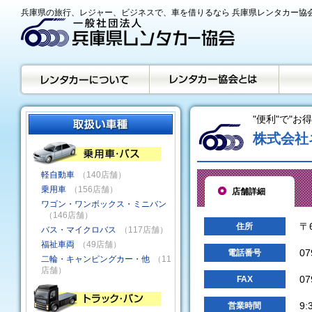
兵庫県の旅行、レジャー、ビジネスで、車を借りるなら 兵庫県レンタカー協
"便利"で"お
株式会社
軽自動車
（140店舗）
乗用車
（156店舗）
店舗詳細
ワゴン・ワンボックス・ミニバン
（146店舗）
〒
住所
バス・マイクロバス
（117店舗）
福祉車両
（49店舗）
07
電話番号
二輪・キャンピングカー・他
（11
店舗）
07
FAX
9:
営業時間