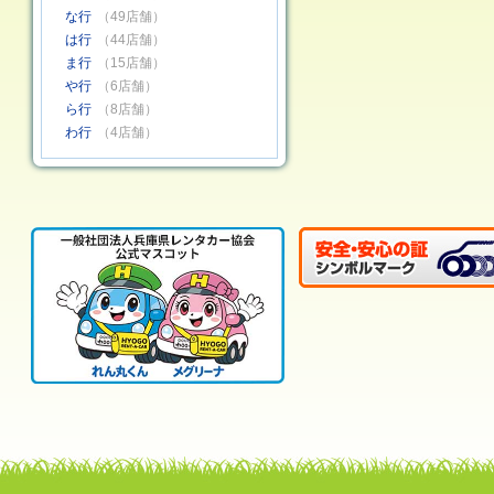
な行
（49店舗）
は行
（44店舗）
ま行
（15店舗）
や行
（6店舗）
ら行
（8店舗）
わ行
（4店舗）