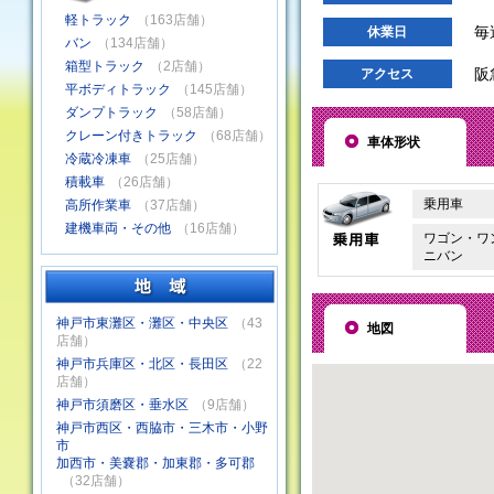
軽トラック
（163店舗）
毎
休業日
バン
（134店舗）
箱型トラック
（2店舗）
阪
アクセス
平ボディトラック
（145店舗）
ダンプトラック
（58店舗）
クレーン付きトラック
（68店舗）
車体形状
冷蔵冷凍車
（25店舗）
積載車
（26店舗）
乗用車
高所作業車
（37店舗）
建機車両・その他
（16店舗）
ワゴン・ワ
ニバン
神戸市東灘区・灘区・中央区
（43
地図
店舗）
神戸市兵庫区・北区・長田区
（22
店舗）
神戸市須磨区・垂水区
（9店舗）
神戸市西区・西脇市・三木市・小野
市
加西市・美嚢郡・加東郡・多可郡
（32店舗）