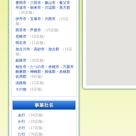
豊岡市・三田市・篠山市・養父市
丹波市・朝来市・川辺郡・美方郡
（30店舗）
伊丹市・宝塚市・川西市
（24店
舗）
西宮市・芦屋市
（15店舗）
尼崎市
（18店舗）
明石市
（11店舗）
加古川市・高砂市・加古郡
（15店
舗）
姫路市
（26店舗）
相生市・たつの市・赤穂市・宍粟市
飾磨郡・神崎郡・揖保郡・赤穂郡
佐用郡
（9店舗）
淡路島
（12店舗）
その他
（6店舗）
あ行
（34店舗）
か行
（19店舗）
さ行
（17店舗）
た行
（76店舗）