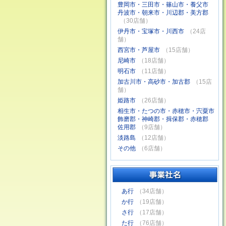
豊岡市・三田市・篠山市・養父市
丹波市・朝来市・川辺郡・美方郡
（30店舗）
伊丹市・宝塚市・川西市
（24店
舗）
西宮市・芦屋市
（15店舗）
尼崎市
（18店舗）
明石市
（11店舗）
加古川市・高砂市・加古郡
（15店
舗）
姫路市
（26店舗）
相生市・たつの市・赤穂市・宍粟市
飾磨郡・神崎郡・揖保郡・赤穂郡
佐用郡
（9店舗）
淡路島
（12店舗）
その他
（6店舗）
あ行
（34店舗）
か行
（19店舗）
さ行
（17店舗）
た行
（76店舗）