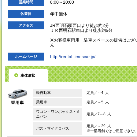
8:00～20:00
営業時間
年中無休
休業日
JR西明石駅西口より徒歩約2分
アクセス
ＪＲ西明石駅東口より徒歩約5分
※お客様車両用 駐車スペースの提供はござ
ん
http://rental.timescar.jp/
ホームページ
車体形状
軽自動車
定員／～4 人
乗用車
定員／～5 人
ワゴン・ワンボックス・ミ
定員／7～8 人
ニバン
定員／～29 人
バス・マイクロバス
※一部店舗ではご用意できな