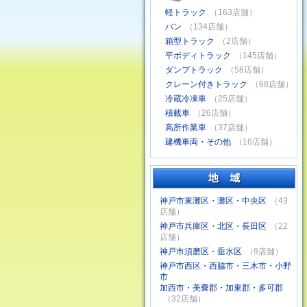
軽トラック
（163店舗）
バン
（134店舗）
箱型トラック
（2店舗）
平ボディトラック
（145店舗）
ダンプトラック
（58店舗）
クレーン付きトラック
（68店舗）
冷蔵冷凍車
（25店舗）
積載車
（26店舗）
高所作業車
（37店舗）
建機車両・その他
（16店舗）
神戸市東灘区・灘区・中央区
（43
店舗）
神戸市兵庫区・北区・長田区
（22
店舗）
神戸市須磨区・垂水区
（9店舗）
神戸市西区・西脇市・三木市・小野
市
加西市・美嚢郡・加東郡・多可郡
（32店舗）