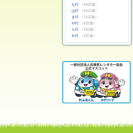
な行
（49店舗）
は行
（44店舗）
ま行
（15店舗）
や行
（6店舗）
ら行
（8店舗）
わ行
（4店舗）