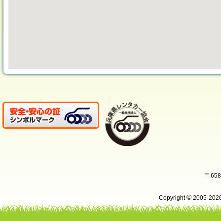
〒65
©
Copyright
2005-20