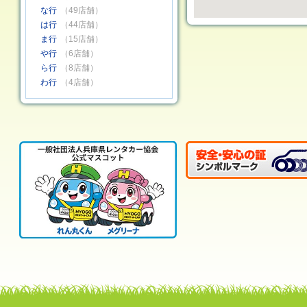
な行
（49店舗）
は行
（44店舗）
ま行
（15店舗）
や行
（6店舗）
ら行
（8店舗）
わ行
（4店舗）