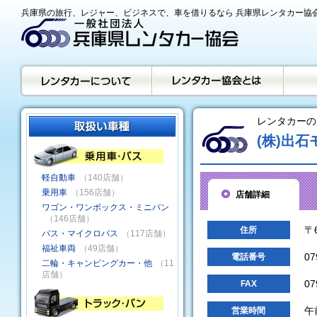
兵庫県の旅行、レジャー、ビジネスで、車を借りるなら 兵庫県レンタカー協
レンタカーの
(株)出
軽自動車
（140店舗）
乗用車
（156店舗）
店舗詳細
ワゴン・ワンボックス・ミニバン
（146店舗）
〒
住所
バス・マイクロバス
（117店舗）
福祉車両
（49店舗）
07
電話番号
二輪・キャンピングカー・他
（11
店舗）
07
FAX
午
営業時間