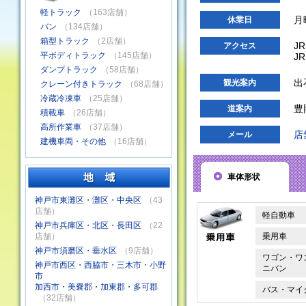
軽トラック
（163店舗）
月
休業日
バン
（134店舗）
箱型トラック
（2店舗）
J
アクセス
平ボディトラック
（145店舗）
J
ダンプトラック
（58店舗）
出
観光案内
クレーン付きトラック
（68店舗）
冷蔵冷凍車
（25店舗）
豊
道案内
積載車
（26店舗）
高所作業車
（37店舗）
店
メール
建機車両・その他
（16店舗）
車体形状
神戸市東灘区・灘区・中央区
（43
店舗）
軽自動車
神戸市兵庫区・北区・長田区
（22
店舗）
乗用車
神戸市須磨区・垂水区
（9店舗）
ワゴン・ワ
神戸市西区・西脇市・三木市・小野
ニバン
市
加西市・美嚢郡・加東郡・多可郡
バス・マイ
（32店舗）