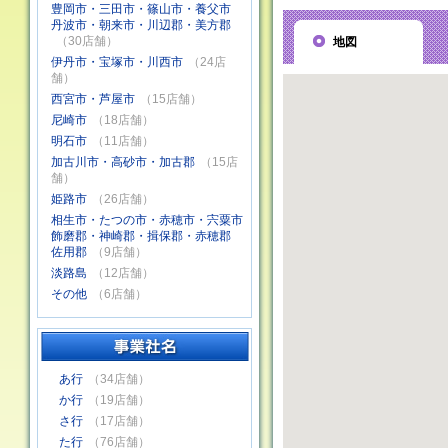
豊岡市・三田市・篠山市・養父市
丹波市・朝来市・川辺郡・美方郡
（30店舗）
地図
伊丹市・宝塚市・川西市
（24店
舗）
西宮市・芦屋市
（15店舗）
尼崎市
（18店舗）
明石市
（11店舗）
加古川市・高砂市・加古郡
（15店
舗）
姫路市
（26店舗）
相生市・たつの市・赤穂市・宍粟市
飾磨郡・神崎郡・揖保郡・赤穂郡
佐用郡
（9店舗）
淡路島
（12店舗）
その他
（6店舗）
あ行
（34店舗）
か行
（19店舗）
さ行
（17店舗）
た行
（76店舗）