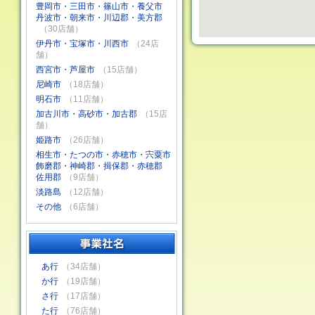
豊岡市・三田市・篠山市・養父市
丹波市・朝来市・川辺郡・美方郡
（30店舗）
伊丹市・宝塚市・川西市
（24店
舗）
西宮市・芦屋市
（15店舗）
尼崎市
（18店舗）
明石市
（11店舗）
加古川市・高砂市・加古郡
（15店
舗）
姫路市
（26店舗）
相生市・たつの市・赤穂市・宍粟市
飾磨郡・神崎郡・揖保郡・赤穂郡
佐用郡
（9店舗）
淡路島
（12店舗）
その他
（6店舗）
あ行
（34店舗）
か行
（19店舗）
さ行
（17店舗）
た行
（76店舗）