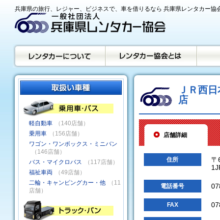
兵庫県の旅行、レジャー、ビジネスで、車を借りるなら 兵庫県レンタカー協
ＪＲ西日
店
軽自動車
（140店舗）
乗用車
（156店舗）
店舗詳細
ワゴン・ワンボックス・ミニバン
（146店舗）
〒
住所
バス・マイクロバス
（117店舗）
1
福祉車両
（49店舗）
二輪・キャンピングカー・他
（11
07
電話番号
店舗）
07
FAX