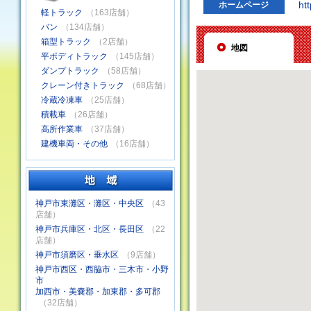
ht
ホームページ
軽トラック
（163店舗）
バン
（134店舗）
箱型トラック
（2店舗）
地図
平ボディトラック
（145店舗）
ダンプトラック
（58店舗）
クレーン付きトラック
（68店舗）
冷蔵冷凍車
（25店舗）
積載車
（26店舗）
高所作業車
（37店舗）
建機車両・その他
（16店舗）
神戸市東灘区・灘区・中央区
（43
店舗）
神戸市兵庫区・北区・長田区
（22
店舗）
神戸市須磨区・垂水区
（9店舗）
神戸市西区・西脇市・三木市・小野
市
加西市・美嚢郡・加東郡・多可郡
（32店舗）