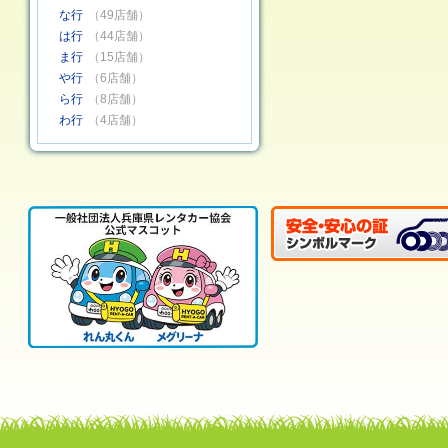
な行
（49店舗）
は行
（44店舗）
ま行
（15店舗）
や行
（6店舗）
ら行
（8店舗）
わ行
（4店舗）