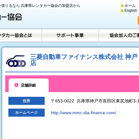
借りるなら 兵庫県レンタカー協会の加盟店から
ホーム
English
三菱自動車ファイナンス株式会社 神戸
店
店舗詳細
〒653-0022 兵庫県神戸市長田区東尻池町3-1
住所
http://www.mmc-dia-finance.com/
ホームページ