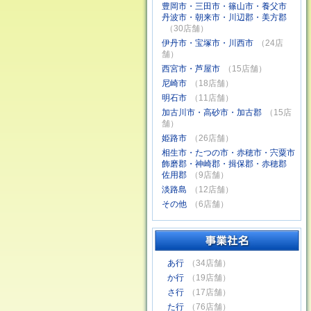
豊岡市・三田市・篠山市・養父市
丹波市・朝来市・川辺郡・美方郡
（30店舗）
伊丹市・宝塚市・川西市
（24店
舗）
西宮市・芦屋市
（15店舗）
尼崎市
（18店舗）
明石市
（11店舗）
加古川市・高砂市・加古郡
（15店
舗）
姫路市
（26店舗）
相生市・たつの市・赤穂市・宍粟市
飾磨郡・神崎郡・揖保郡・赤穂郡
佐用郡
（9店舗）
淡路島
（12店舗）
その他
（6店舗）
あ行
（34店舗）
か行
（19店舗）
さ行
（17店舗）
た行
（76店舗）