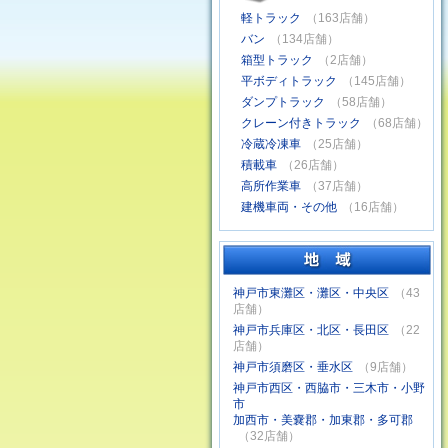
軽トラック
（163店舗）
バン
（134店舗）
箱型トラック
（2店舗）
平ボディトラック
（145店舗）
ダンプトラック
（58店舗）
クレーン付きトラック
（68店舗）
冷蔵冷凍車
（25店舗）
積載車
（26店舗）
高所作業車
（37店舗）
建機車両・その他
（16店舗）
神戸市東灘区・灘区・中央区
（43
店舗）
神戸市兵庫区・北区・長田区
（22
店舗）
神戸市須磨区・垂水区
（9店舗）
神戸市西区・西脇市・三木市・小野
市
加西市・美嚢郡・加東郡・多可郡
（32店舗）