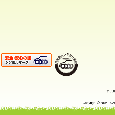
〒65
©
Copyright
2005-20