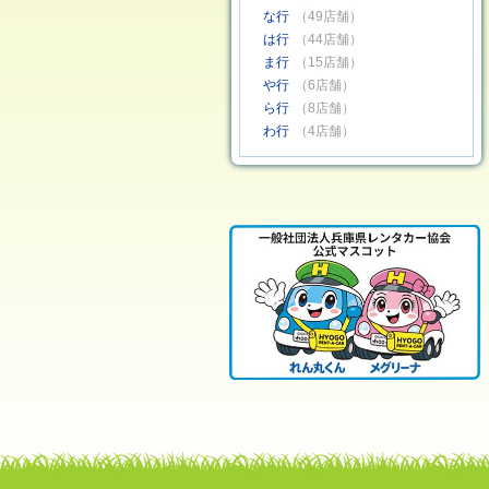
な行
（49店舗）
は行
（44店舗）
ま行
（15店舗）
や行
（6店舗）
ら行
（8店舗）
わ行
（4店舗）