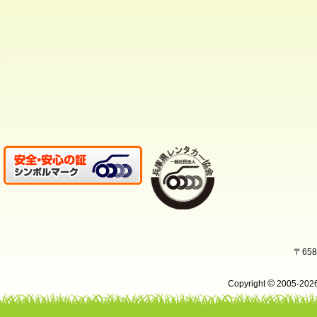
〒65
©
Copyright
2005-20