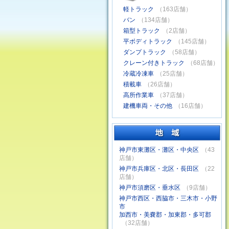
軽トラック
（163店舗）
バン
（134店舗）
箱型トラック
（2店舗）
平ボディトラック
（145店舗）
ダンプトラック
（58店舗）
クレーン付きトラック
（68店舗）
冷蔵冷凍車
（25店舗）
積載車
（26店舗）
高所作業車
（37店舗）
建機車両・その他
（16店舗）
神戸市東灘区・灘区・中央区
（43
店舗）
神戸市兵庫区・北区・長田区
（22
店舗）
神戸市須磨区・垂水区
（9店舗）
神戸市西区・西脇市・三木市・小野
市
加西市・美嚢郡・加東郡・多可郡
（32店舗）