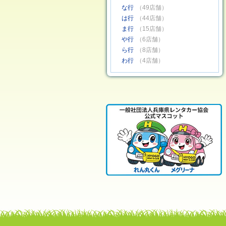
な行
（49店舗）
は行
（44店舗）
ま行
（15店舗）
や行
（6店舗）
ら行
（8店舗）
わ行
（4店舗）