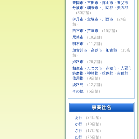
豊岡市・三田市・篠山市・養父市
丹波市・朝来市・川辺郡・美方郡
（30店舗）
伊丹市・宝塚市・川西市
（24店
舗）
西宮市・芦屋市
（15店舗）
尼崎市
（18店舗）
明石市
（11店舗）
加古川市・高砂市・加古郡
（15店
舗）
姫路市
（26店舗）
相生市・たつの市・赤穂市・宍粟市
飾磨郡・神崎郡・揖保郡・赤穂郡
佐用郡
（9店舗）
淡路島
（12店舗）
その他
（6店舗）
あ行
（34店舗）
か行
（19店舗）
さ行
（17店舗）
た行
（76店舗）