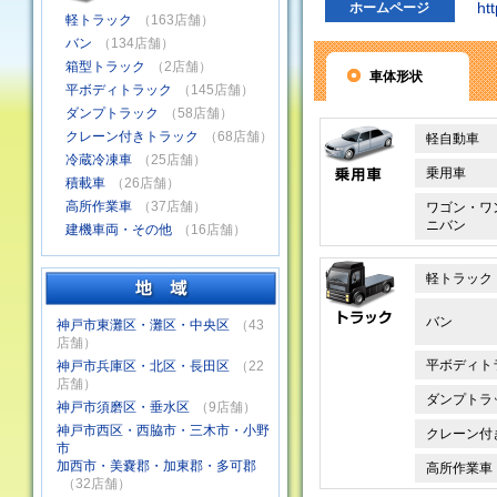
ht
ホームページ
軽トラック
（163店舗）
バン
（134店舗）
箱型トラック
（2店舗）
車体形状
平ボディトラック
（145店舗）
ダンプトラック
（58店舗）
クレーン付きトラック
（68店舗）
軽自動車
冷蔵冷凍車
（25店舗）
乗用車
積載車
（26店舗）
高所作業車
（37店舗）
ワゴン・ワ
ニバン
建機車両・その他
（16店舗）
軽トラック
バン
神戸市東灘区・灘区・中央区
（43
店舗）
平ボディト
神戸市兵庫区・北区・長田区
（22
店舗）
ダンプトラ
神戸市須磨区・垂水区
（9店舗）
神戸市西区・西脇市・三木市・小野
クレーン付
市
加西市・美嚢郡・加東郡・多可郡
高所作業車
（32店舗）