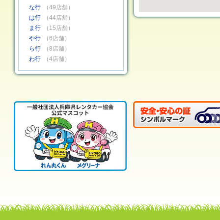
な行
（49店舗）
は行
（44店舗）
ま行
（15店舗）
や行
（6店舗）
ら行
（8店舗）
わ行
（4店舗）