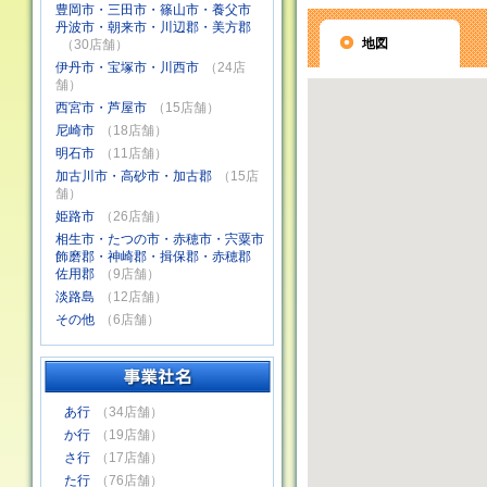
豊岡市・三田市・篠山市・養父市
丹波市・朝来市・川辺郡・美方郡
地図
（30店舗）
伊丹市・宝塚市・川西市
（24店
舗）
西宮市・芦屋市
（15店舗）
尼崎市
（18店舗）
明石市
（11店舗）
加古川市・高砂市・加古郡
（15店
舗）
姫路市
（26店舗）
相生市・たつの市・赤穂市・宍粟市
飾磨郡・神崎郡・揖保郡・赤穂郡
佐用郡
（9店舗）
淡路島
（12店舗）
その他
（6店舗）
あ行
（34店舗）
か行
（19店舗）
さ行
（17店舗）
た行
（76店舗）