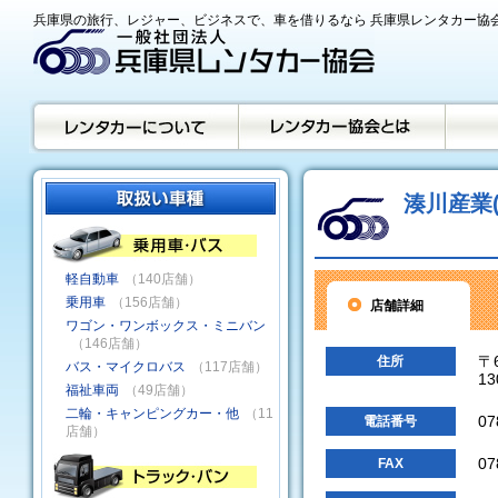
兵庫県の旅行、レジャー、ビジネスで、車を借りるなら 兵庫県レンタカー協
湊川産業(
軽自動車
（140店舗）
乗用車
（156店舗）
店舗詳細
ワゴン・ワンボックス・ミニバン
（146店舗）
〒
住所
バス・マイクロバス
（117店舗）
13
福祉車両
（49店舗）
二輪・キャンピングカー・他
（11
07
電話番号
店舗）
07
FAX