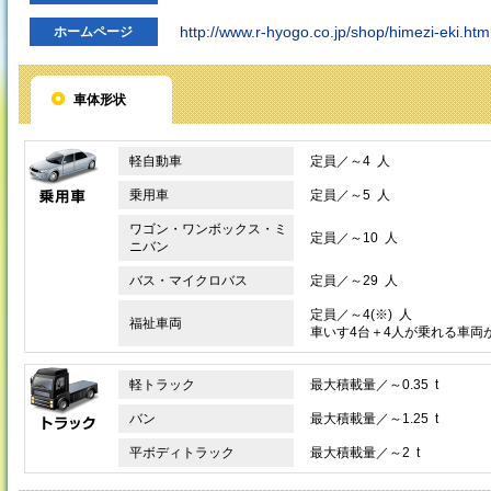
http://www.r-hyogo.co.jp/shop/himezi-eki.htm
ホームページ
車体形状
軽自動車
定員／～4 人
乗用車
定員／～5 人
ワゴン・ワンボックス・ミ
定員／～10 人
ニバン
バス・マイクロバス
定員／～29 人
定員／～4(※) 人
福祉車両
車いす4台＋4人が乗れる車両
軽トラック
最大積載量／～0.35 t
バン
最大積載量／～1.25 t
平ボディトラック
最大積載量／～2 t