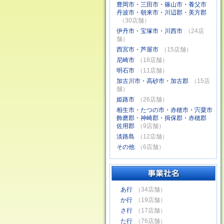
豊岡市・三田市・篠山市・養父市
丹波市・朝来市・川辺郡・美方郡
（30店舗）
伊丹市・宝塚市・川西市
（24店
舗）
西宮市・芦屋市
（15店舗）
尼崎市
（18店舗）
明石市
（11店舗）
加古川市・高砂市・加古郡
（15店
舗）
姫路市
（26店舗）
相生市・たつの市・赤穂市・宍粟市
飾磨郡・神崎郡・揖保郡・赤穂郡
佐用郡
（9店舗）
淡路島
（12店舗）
その他
（6店舗）
あ行
（34店舗）
か行
（19店舗）
さ行
（17店舗）
た行
（76店舗）