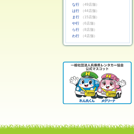
な行
（49店舗）
は行
（44店舗）
ま行
（15店舗）
や行
（6店舗）
ら行
（8店舗）
わ行
（4店舗）