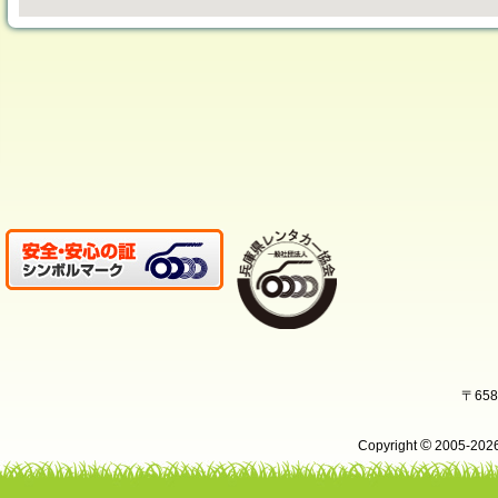
〒65
©
Copyright
2005-20