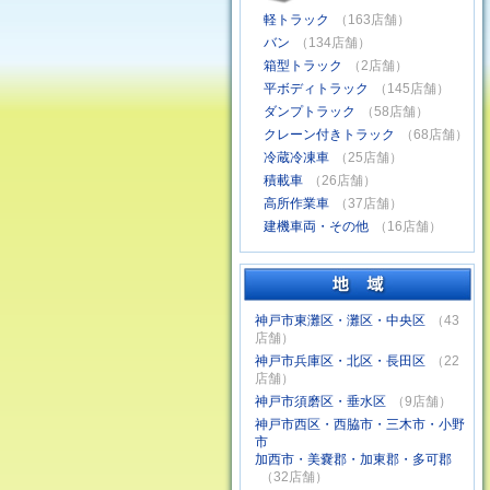
軽トラック
（163店舗）
バン
（134店舗）
箱型トラック
（2店舗）
平ボディトラック
（145店舗）
ダンプトラック
（58店舗）
クレーン付きトラック
（68店舗）
冷蔵冷凍車
（25店舗）
積載車
（26店舗）
高所作業車
（37店舗）
建機車両・その他
（16店舗）
神戸市東灘区・灘区・中央区
（43
店舗）
神戸市兵庫区・北区・長田区
（22
店舗）
神戸市須磨区・垂水区
（9店舗）
神戸市西区・西脇市・三木市・小野
市
加西市・美嚢郡・加東郡・多可郡
（32店舗）