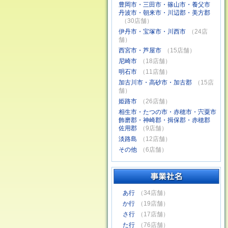
豊岡市・三田市・篠山市・養父市
丹波市・朝来市・川辺郡・美方郡
（30店舗）
伊丹市・宝塚市・川西市
（24店
舗）
西宮市・芦屋市
（15店舗）
尼崎市
（18店舗）
明石市
（11店舗）
加古川市・高砂市・加古郡
（15店
舗）
姫路市
（26店舗）
相生市・たつの市・赤穂市・宍粟市
飾磨郡・神崎郡・揖保郡・赤穂郡
佐用郡
（9店舗）
淡路島
（12店舗）
その他
（6店舗）
あ行
（34店舗）
か行
（19店舗）
さ行
（17店舗）
た行
（76店舗）