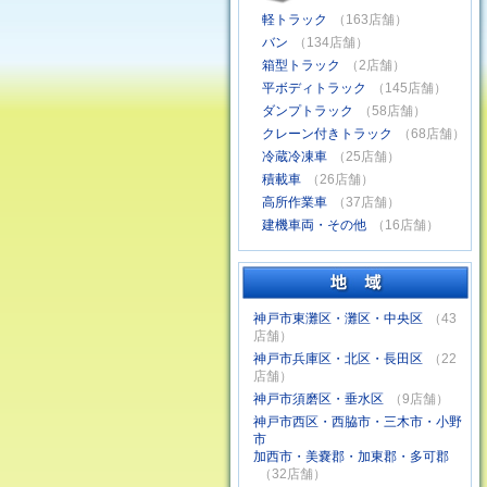
軽トラック
（163店舗）
バン
（134店舗）
箱型トラック
（2店舗）
平ボディトラック
（145店舗）
ダンプトラック
（58店舗）
クレーン付きトラック
（68店舗）
冷蔵冷凍車
（25店舗）
積載車
（26店舗）
高所作業車
（37店舗）
建機車両・その他
（16店舗）
神戸市東灘区・灘区・中央区
（43
店舗）
神戸市兵庫区・北区・長田区
（22
店舗）
神戸市須磨区・垂水区
（9店舗）
神戸市西区・西脇市・三木市・小野
市
加西市・美嚢郡・加東郡・多可郡
（32店舗）