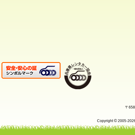
〒65
©
Copyright
2005-20