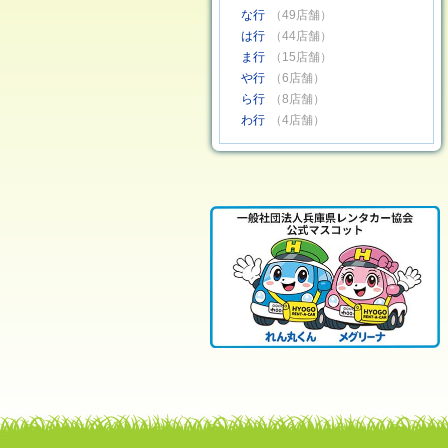
な行
（49店舗）
は行
（44店舗）
ま行
（15店舗）
や行
（6店舗）
ら行
（8店舗）
わ行
（4店舗）