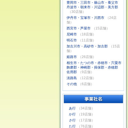
豊岡市・三田市・篠山市・養父市
丹波市・朝来市・川辺郡・美方郡
（30店舗）
伊丹市・宝塚市・川西市
（24店
舗）
西宮市・芦屋市
（15店舗）
尼崎市
（18店舗）
明石市
（11店舗）
加古川市・高砂市・加古郡
（15店
舗）
姫路市
（26店舗）
相生市・たつの市・赤穂市・宍粟市
飾磨郡・神崎郡・揖保郡・赤穂郡
佐用郡
（9店舗）
淡路島
（12店舗）
その他
（6店舗）
あ行
（34店舗）
か行
（19店舗）
さ行
（17店舗）
た行
（76店舗）