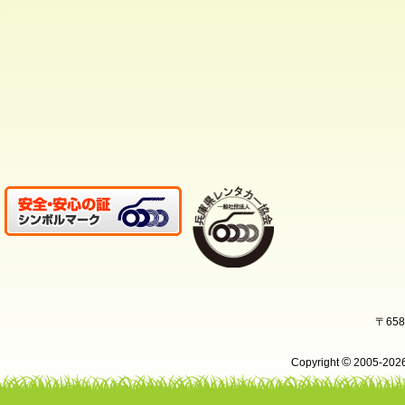
〒65
©
Copyright
2005-20