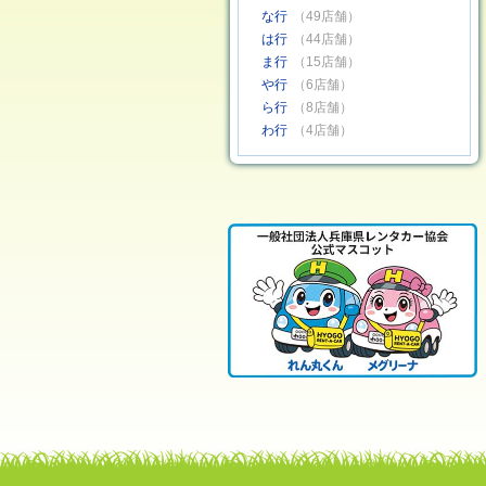
な行
（49店舗）
は行
（44店舗）
ま行
（15店舗）
や行
（6店舗）
ら行
（8店舗）
わ行
（4店舗）