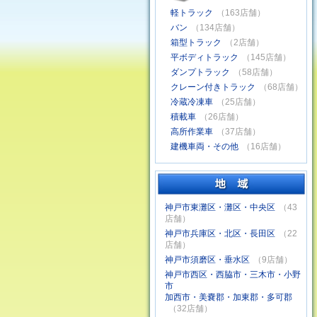
軽トラック
（163店舗）
バン
（134店舗）
箱型トラック
（2店舗）
平ボディトラック
（145店舗）
ダンプトラック
（58店舗）
クレーン付きトラック
（68店舗）
冷蔵冷凍車
（25店舗）
積載車
（26店舗）
高所作業車
（37店舗）
建機車両・その他
（16店舗）
神戸市東灘区・灘区・中央区
（43
店舗）
神戸市兵庫区・北区・長田区
（22
店舗）
神戸市須磨区・垂水区
（9店舗）
神戸市西区・西脇市・三木市・小野
市
加西市・美嚢郡・加東郡・多可郡
（32店舗）