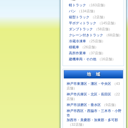
軽トラック
（163店舗）
バン
（134店舗）
箱型トラック
（2店舗）
平ボディトラック
（145店舗）
ダンプトラック
（58店舗）
クレーン付きトラック
（68店舗）
冷蔵冷凍車
（25店舗）
積載車
（26店舗）
高所作業車
（37店舗）
建機車両・その他
（16店舗）
神戸市東灘区・灘区・中央区
（43
店舗）
神戸市兵庫区・北区・長田区
（22
店舗）
神戸市須磨区・垂水区
（9店舗）
神戸市西区・西脇市・三木市・小野
市
加西市・美嚢郡・加東郡・多可郡
（32店舗）