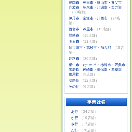
豊岡市・三田市・篠山市・養父市
丹波市・朝来市・川辺郡・美方郡
（30店舗）
伊丹市・宝塚市・川西市
（24店
舗）
西宮市・芦屋市
（15店舗）
尼崎市
（18店舗）
明石市
（11店舗）
加古川市・高砂市・加古郡
（15店
舗）
姫路市
（26店舗）
相生市・たつの市・赤穂市・宍粟市
飾磨郡・神崎郡・揖保郡・赤穂郡
佐用郡
（9店舗）
淡路島
（12店舗）
その他
（6店舗）
あ行
（34店舗）
か行
（19店舗）
さ行
（17店舗）
た行
（76店舗）