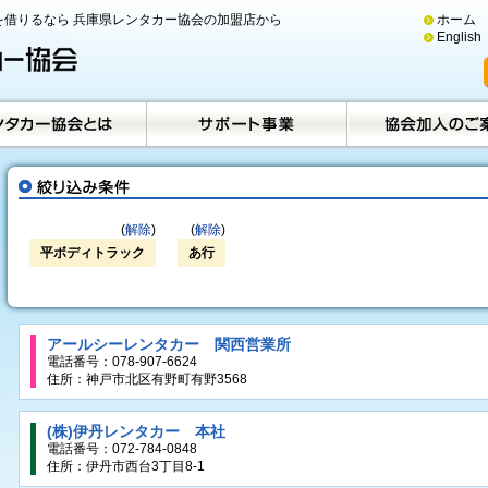
借りるなら 兵庫県レンタカー協会の加盟店から
ホーム
English
(
解除
)
(
解除
)
平ボディトラック
あ行
アールシーレンタカー 関西営業所
電話番号：078-907-6624
住所：神戸市北区有野町有野3568
(株)伊丹レンタカー 本社
電話番号：072-784-0848
住所：伊丹市西台3丁目8-1