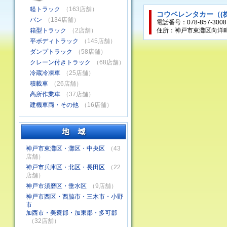
軽トラック
（163店舗）
コウベレンタカー（(
バン
（134店舗）
電話番号：078-857-3008
箱型トラック
（2店舗）
住所：神戸市東灘区向洋町東
平ボディトラック
（145店舗）
ダンプトラック
（58店舗）
クレーン付きトラック
（68店舗）
冷蔵冷凍車
（25店舗）
積載車
（26店舗）
高所作業車
（37店舗）
建機車両・その他
（16店舗）
神戸市東灘区・灘区・中央区
（43
店舗）
神戸市兵庫区・北区・長田区
（22
店舗）
神戸市須磨区・垂水区
（9店舗）
神戸市西区・西脇市・三木市・小野
市
加西市・美嚢郡・加東郡・多可郡
（32店舗）