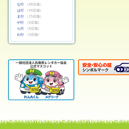
な行
（49店舗）
は行
（44店舗）
ま行
（15店舗）
や行
（6店舗）
ら行
（8店舗）
わ行
（4店舗）