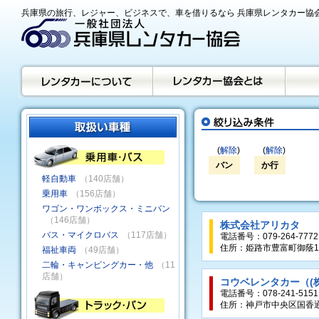
兵庫県の旅行、レジャー、ビジネスで、車を借りるなら 兵庫県レンタカー協
(
解除
)
(
解除
)
バン
か行
軽自動車
（140店舗）
乗用車
（156店舗）
ワゴン・ワンボックス・ミニバン
（146店舗）
株式会社アリカタ
バス・マイクロバス
（117店舗）
電話番号：079-264-7772
住所：姫路市豊富町御蔭12
福祉車両
（49店舗）
二輪・キャンピングカー・他
（11
店舗）
コウベレンタカー（(
電話番号：078-241-5151
住所：神戸市中央区国香通1