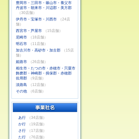
豊岡市・三田市・篠山市・養父市
丹波市・朝来市・川辺郡・美方郡
（30店舗）
伊丹市・宝塚市・川西市
（24店
舗）
西宮市・芦屋市
（15店舗）
尼崎市
（18店舗）
明石市
（11店舗）
加古川市・高砂市・加古郡
（15店
舗）
姫路市
（26店舗）
相生市・たつの市・赤穂市・宍粟市
飾磨郡・神崎郡・揖保郡・赤穂郡
佐用郡
（9店舗）
淡路島
（12店舗）
その他
（6店舗）
あ行
（34店舗）
か行
（19店舗）
さ行
（17店舗）
た行
（76店舗）