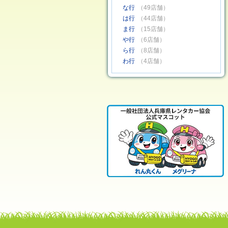
な行
（49店舗）
は行
（44店舗）
ま行
（15店舗）
や行
（6店舗）
ら行
（8店舗）
わ行
（4店舗）