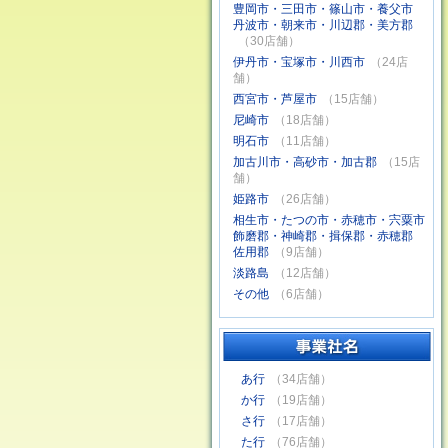
豊岡市・三田市・篠山市・養父市
丹波市・朝来市・川辺郡・美方郡
（30店舗）
伊丹市・宝塚市・川西市
（24店
舗）
西宮市・芦屋市
（15店舗）
尼崎市
（18店舗）
明石市
（11店舗）
加古川市・高砂市・加古郡
（15店
舗）
姫路市
（26店舗）
相生市・たつの市・赤穂市・宍粟市
飾磨郡・神崎郡・揖保郡・赤穂郡
佐用郡
（9店舗）
淡路島
（12店舗）
その他
（6店舗）
あ行
（34店舗）
か行
（19店舗）
さ行
（17店舗）
た行
（76店舗）