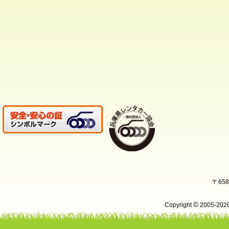
〒65
©
Copyright
2005-20