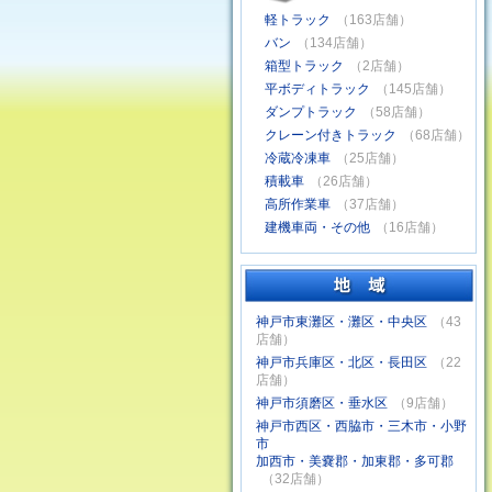
軽トラック
（163店舗）
バン
（134店舗）
箱型トラック
（2店舗）
平ボディトラック
（145店舗）
ダンプトラック
（58店舗）
クレーン付きトラック
（68店舗）
冷蔵冷凍車
（25店舗）
積載車
（26店舗）
高所作業車
（37店舗）
建機車両・その他
（16店舗）
神戸市東灘区・灘区・中央区
（43
店舗）
神戸市兵庫区・北区・長田区
（22
店舗）
神戸市須磨区・垂水区
（9店舗）
神戸市西区・西脇市・三木市・小野
市
加西市・美嚢郡・加東郡・多可郡
（32店舗）