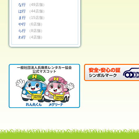
な行
（49店舗）
は行
（44店舗）
ま行
（15店舗）
や行
（6店舗）
ら行
（8店舗）
わ行
（4店舗）