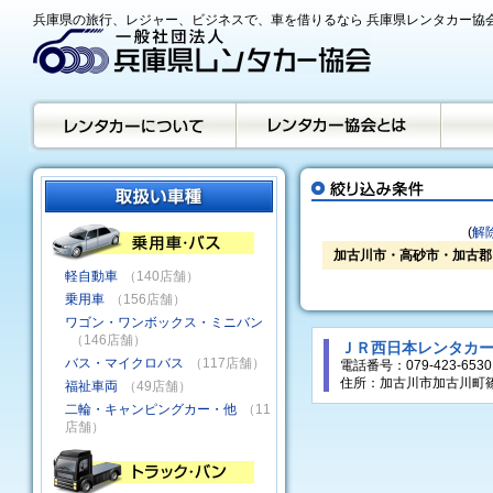
兵庫県の旅行、レジャー、ビジネスで、車を借りるなら 兵庫県レンタカー協
(
解
加古川市・高砂市・加古郡
軽自動車
（140店舗）
乗用車
（156店舗）
ワゴン・ワンボックス・ミニバン
（146店舗）
ＪＲ西日本レンタカー
バス・マイクロバス
（117店舗）
電話番号：079-423-6530
住所：加古川市加古川町篠
福祉車両
（49店舗）
二輪・キャンピングカー・他
（11
店舗）