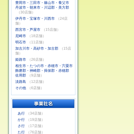
豊岡市・三田市・篠山市・養父市
丹波市・朝来市・川辺郡・美方郡
（30店舗）
伊丹市・宝塚市・川西市
（24店
舗）
西宮市・芦屋市
（15店舗）
尼崎市
（18店舗）
明石市
（11店舗）
加古川市・高砂市・加古郡
（15店
舗）
姫路市
（26店舗）
相生市・たつの市・赤穂市・宍粟市
飾磨郡・神崎郡・揖保郡・赤穂郡
佐用郡
（9店舗）
淡路島
（12店舗）
その他
（6店舗）
あ行
（34店舗）
か行
（19店舗）
さ行
（17店舗）
た行
（76店舗）