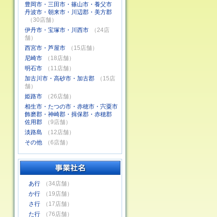
豊岡市・三田市・篠山市・養父市
丹波市・朝来市・川辺郡・美方郡
（30店舗）
伊丹市・宝塚市・川西市
（24店
舗）
西宮市・芦屋市
（15店舗）
尼崎市
（18店舗）
明石市
（11店舗）
加古川市・高砂市・加古郡
（15店
舗）
姫路市
（26店舗）
相生市・たつの市・赤穂市・宍粟市
飾磨郡・神崎郡・揖保郡・赤穂郡
佐用郡
（9店舗）
淡路島
（12店舗）
その他
（6店舗）
あ行
（34店舗）
か行
（19店舗）
さ行
（17店舗）
た行
（76店舗）