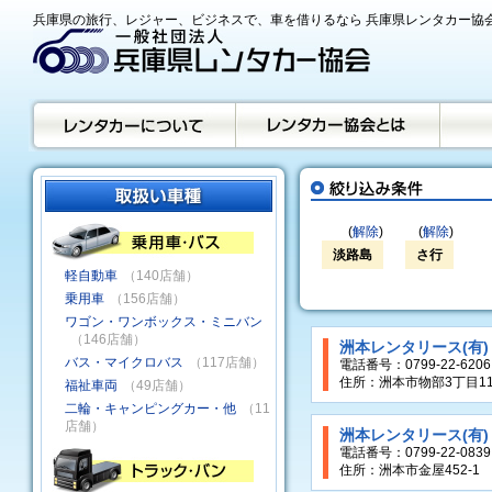
兵庫県の旅行、レジャー、ビジネスで、車を借りるなら 兵庫県レンタカー協
(
解除
)
(
解除
)
淡路島
さ行
軽自動車
（140店舗）
乗用車
（156店舗）
ワゴン・ワンボックス・ミニバン
（146店舗）
洲本レンタリース(有
バス・マイクロバス
（117店舗）
電話番号：0799-22-6206
住所：洲本市物部3丁目11
福祉車両
（49店舗）
二輪・キャンピングカー・他
（11
店舗）
洲本レンタリース(有
電話番号：0799-22-0839
住所：洲本市金屋452-1