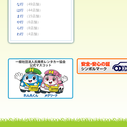
な行
（49店舗）
は行
（44店舗）
ま行
（15店舗）
や行
（6店舗）
ら行
（8店舗）
わ行
（4店舗）