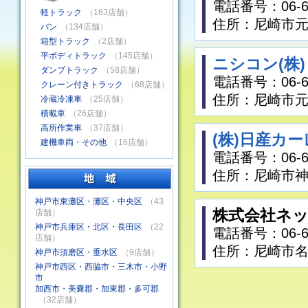
電話番号：06-64
軽トラック
（163店舗）
住所：尼崎市元
バン
（134店舗）
箱型トラック
（2店舗）
平ボディトラック
（145店舗）
ニシコン(株
ダンプトラック
（58店舗）
電話番号：06-64
クレーン付きトラック
（68店舗）
住所：尼崎市元
冷蔵冷凍車
（25店舗）
積載車
（26店舗）
高所作業車
（37店舗）
(株)日産カ
建機車両・その他
（16店舗）
電話番号：06-64
住所：尼崎市神
神戸市東灘区・灘区・中央区
（43
株式会社ネ
店舗）
神戸市兵庫区・北区・長田区
（22
電話番号：06-64
店舗）
住所：尼崎市名
神戸市須磨区・垂水区
（9店舗）
神戸市西区・西脇市・三木市・小野
市
加西市・美嚢郡・加東郡・多可郡
（32店舗）