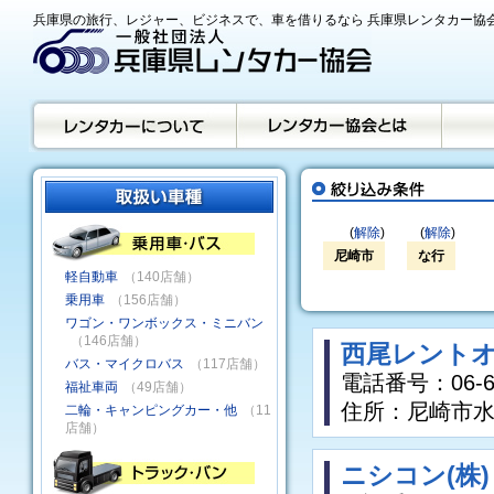
兵庫県の旅行、レジャー、ビジネスで、車を借りるなら 兵庫県レンタカー協
(
解除
)
(
解除
)
尼崎市
な行
軽自動車
（140店舗）
乗用車
（156店舗）
ワゴン・ワンボックス・ミニバン
（146店舗）
西尾レントオ
バス・マイクロバス
（117店舗）
電話番号：06-64
福祉車両
（49店舗）
住所：尼崎市水堂
二輪・キャンピングカー・他
（11
店舗）
ニシコン(株