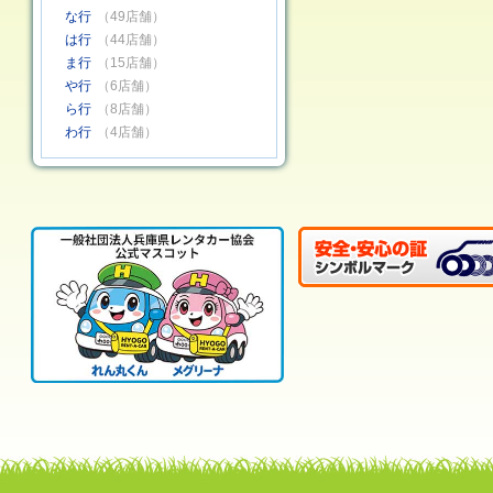
な行
（49店舗）
は行
（44店舗）
ま行
（15店舗）
や行
（6店舗）
ら行
（8店舗）
わ行
（4店舗）