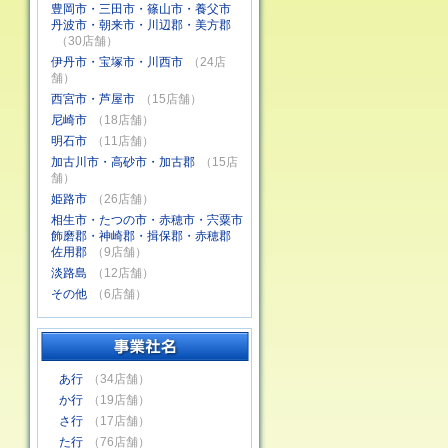
豊岡市・三田市・篠山市・養父市
丹波市・朝来市・川辺郡・美方郡
（30店舗）
伊丹市・宝塚市・川西市
（24店
舗）
西宮市・芦屋市
（15店舗）
尼崎市
（18店舗）
明石市
（11店舗）
加古川市・高砂市・加古郡
（15店
舗）
姫路市
（26店舗）
相生市・たつの市・赤穂市・宍粟市
飾磨郡・神崎郡・揖保郡・赤穂郡
佐用郡
（9店舗）
淡路島
（12店舗）
その他
（6店舗）
あ行
（34店舗）
か行
（19店舗）
さ行
（17店舗）
た行
（76店舗）