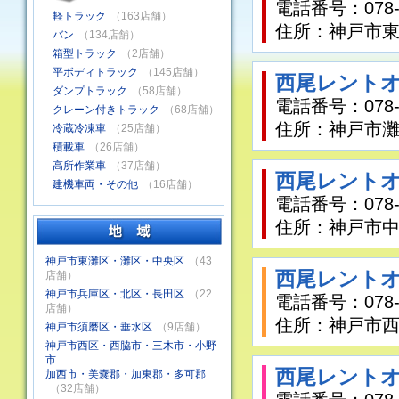
電話番号：078-4
軽トラック
（163店舗）
住所：神戸市東
バン
（134店舗）
箱型トラック
（2店舗）
平ボディトラック
（145店舗）
西尾レントオ
ダンプトラック
（58店舗）
電話番号：078-8
クレーン付きトラック
（68店舗）
住所：神戸市灘
冷蔵冷凍車
（25店舗）
積載車
（26店舗）
高所作業車
（37店舗）
西尾レントオ
建機車両・その他
（16店舗）
電話番号：078-2
住所：神戸市中央
神戸市東灘区・灘区・中央区
（43
西尾レントオ
店舗）
神戸市兵庫区・北区・長田区
（22
電話番号：078-9
店舗）
住所：神戸市西区
神戸市須磨区・垂水区
（9店舗）
神戸市西区・西脇市・三木市・小野
市
西尾レントオ
加西市・美嚢郡・加東郡・多可郡
（32店舗）