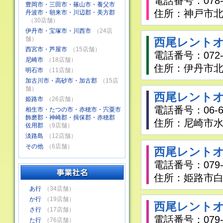
電話番号：078-9
豊岡市・三田市・篠山市・養父市
住所：神戸市北
丹波市・朝来市・川辺郡・美方郡
（30店舗）
伊丹市・宝塚市・川西市
（24店
舗）
西尾レントオ
西宮市・芦屋市
（15店舗）
電話番号：072-7
尼崎市
（18店舗）
住所：伊丹市北本
明石市
（11店舗）
加古川市・高砂市・加古郡
（15店
舗）
西尾レントオ
姫路市
（26店舗）
電話番号：06-64
相生市・たつの市・赤穂市・宍粟市
飾磨郡・神崎郡・揖保郡・赤穂郡
住所：尼崎市水堂
佐用郡
（9店舗）
淡路島
（12店舗）
その他
（6店舗）
西尾レントオ
電話番号：079-2
住所：姫路市白
あ行
（34店舗）
か行
（19店舗）
西尾レントオ
さ行
（17店舗）
電話番号：079-2
た行
（76店舗）