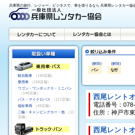
兵庫県の旅行、レジャー、ビジネスで、車を借りるなら 兵庫県レンタカー協
(
解除
)
(
解除
)
バン
な行
軽自動車
（140店舗）
乗用車
（156店舗）
ワゴン・ワンボックス・ミニバン
（146店舗）
西尾レントオ
バス・マイクロバス
（117店舗）
電話番号：078-4
福祉車両
（49店舗）
住所：神戸市東
二輪・キャンピングカー・他
（11
店舗）
西尾レントオ