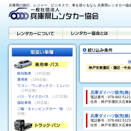
兵庫県の旅行、レジャー、ビジネスで、車を借りるなら 兵庫県レンタカー協
(
神戸市東灘区・灘区・中央
軽自動車
（140店舗）
乗用車
（156店舗）
ワゴン・ワンボックス・ミニバン
（146店舗）
兵庫ダイハツ販売(株
バス・マイクロバス
（117店舗）
電話番号：078-882-5121
住所：神戸市灘区大石東町2
福祉車両
（49店舗）
二輪・キャンピングカー・他
（11
店舗）
兵庫ダイハツ販売(株
電話番号：078-882-5123
住所：神戸市灘区大石東町2