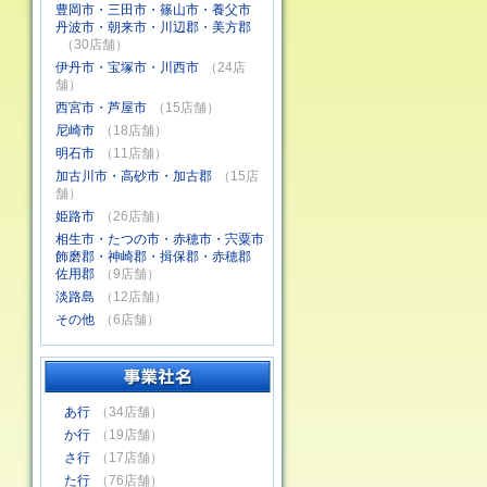
豊岡市・三田市・篠山市・養父市
丹波市・朝来市・川辺郡・美方郡
（30店舗）
伊丹市・宝塚市・川西市
（24店
舗）
西宮市・芦屋市
（15店舗）
尼崎市
（18店舗）
明石市
（11店舗）
加古川市・高砂市・加古郡
（15店
舗）
姫路市
（26店舗）
相生市・たつの市・赤穂市・宍粟市
飾磨郡・神崎郡・揖保郡・赤穂郡
佐用郡
（9店舗）
淡路島
（12店舗）
その他
（6店舗）
あ行
（34店舗）
か行
（19店舗）
さ行
（17店舗）
た行
（76店舗）