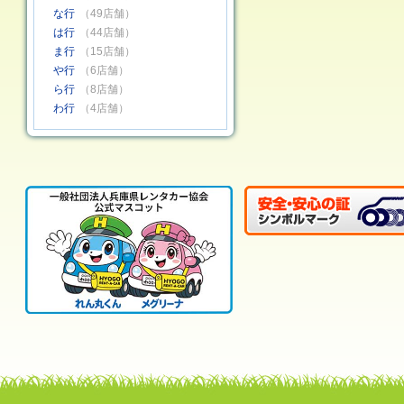
な行
（49店舗）
は行
（44店舗）
ま行
（15店舗）
や行
（6店舗）
ら行
（8店舗）
わ行
（4店舗）