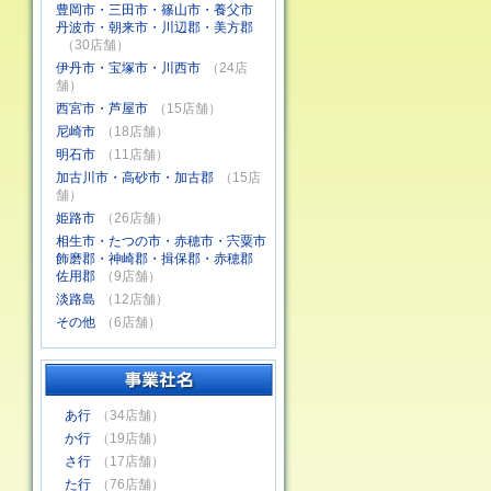
豊岡市・三田市・篠山市・養父市
丹波市・朝来市・川辺郡・美方郡
（30店舗）
伊丹市・宝塚市・川西市
（24店
舗）
西宮市・芦屋市
（15店舗）
尼崎市
（18店舗）
明石市
（11店舗）
加古川市・高砂市・加古郡
（15店
舗）
姫路市
（26店舗）
相生市・たつの市・赤穂市・宍粟市
飾磨郡・神崎郡・揖保郡・赤穂郡
佐用郡
（9店舗）
淡路島
（12店舗）
その他
（6店舗）
あ行
（34店舗）
か行
（19店舗）
さ行
（17店舗）
た行
（76店舗）