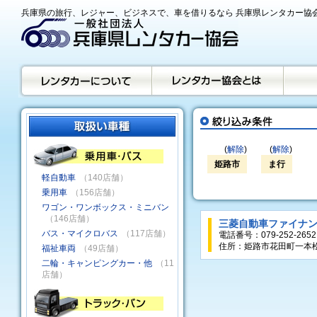
兵庫県の旅行、レジャー、ビジネスで、車を借りるなら 兵庫県レンタカー協
(
解除
)
(
解除
)
姫路市
ま行
軽自動車
（140店舗）
乗用車
（156店舗）
ワゴン・ワンボックス・ミニバン
（146店舗）
三菱自動車ファイナ
バス・マイクロバス
（117店舗）
電話番号：079-252-2652
住所：姫路市花田町一本松
福祉車両
（49店舗）
二輪・キャンピングカー・他
（11
店舗）