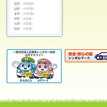
な行
（49店舗）
は行
（44店舗）
ま行
（15店舗）
や行
（6店舗）
ら行
（8店舗）
わ行
（4店舗）