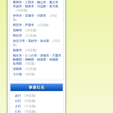
豊岡市・三田市・篠山市・養父市
丹波市・朝来市・川辺郡・美方郡
（30店舗）
伊丹市・宝塚市・川西市
（24店
舗）
西宮市・芦屋市
（15店舗）
尼崎市
（18店舗）
明石市
（11店舗）
加古川市・高砂市・加古郡
（15店
舗）
姫路市
（26店舗）
相生市・たつの市・赤穂市・宍粟市
飾磨郡・神崎郡・揖保郡・赤穂郡
佐用郡
（9店舗）
淡路島
（12店舗）
その他
（6店舗）
あ行
（34店舗）
か行
（19店舗）
さ行
（17店舗）
た行
（76店舗）