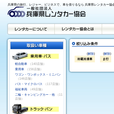
兵庫県の旅行、レジャー、ビジネスで、車を借りるなら 兵庫県レンタカー協
(
解除
)
(
解除
)
冷蔵冷凍車
ま行
軽自動車
（140店舗）
乗用車
（156店舗）
ワゴン・ワンボックス・ミニバン
（146店舗）
バス・マイクロバス
（117店舗）
福祉車両
（49店舗）
二輪・キャンピングカー・他
（11
店舗）