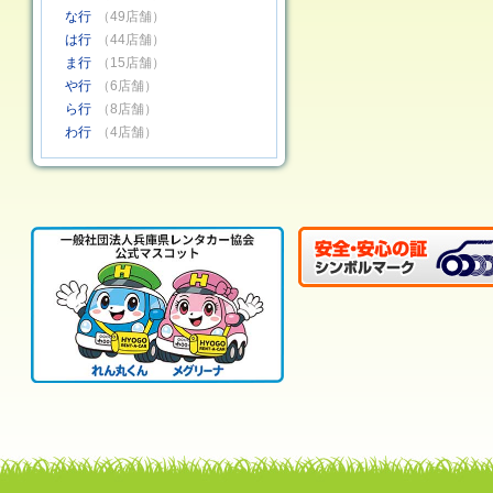
な行
（49店舗）
は行
（44店舗）
ま行
（15店舗）
や行
（6店舗）
ら行
（8店舗）
わ行
（4店舗）