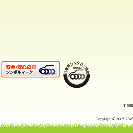
〒65
©
Copyright
2005-20