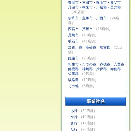
豊岡市・三田市・篠山市・養父市
丹波市・朝来市・川辺郡・美方郡
（30店舗）
伊丹市・宝塚市・川西市
（24店
舗）
西宮市・芦屋市
（15店舗）
尼崎市
（18店舗）
明石市
（11店舗）
加古川市・高砂市・加古郡
（15店
舗）
姫路市
（26店舗）
相生市・たつの市・赤穂市・宍粟市
飾磨郡・神崎郡・揖保郡・赤穂郡
佐用郡
（9店舗）
淡路島
（12店舗）
その他
（6店舗）
あ行
（34店舗）
か行
（19店舗）
さ行
（17店舗）
た行
（76店舗）