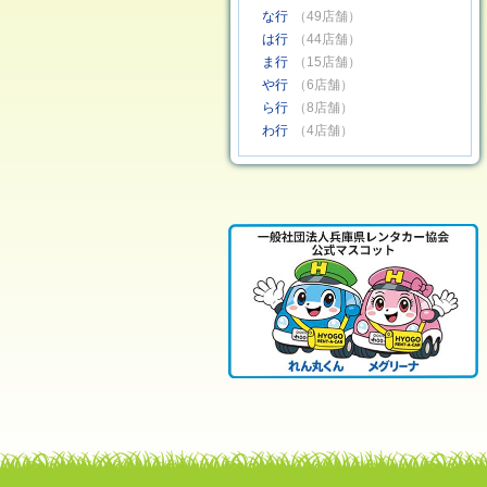
な行
（49店舗）
は行
（44店舗）
ま行
（15店舗）
や行
（6店舗）
ら行
（8店舗）
わ行
（4店舗）