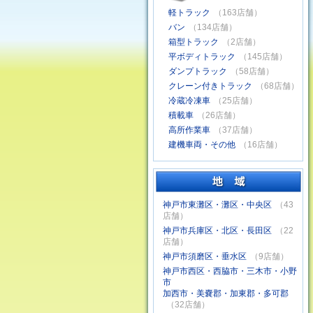
軽トラック
（163店舗）
バン
（134店舗）
箱型トラック
（2店舗）
平ボディトラック
（145店舗）
ダンプトラック
（58店舗）
クレーン付きトラック
（68店舗）
冷蔵冷凍車
（25店舗）
積載車
（26店舗）
高所作業車
（37店舗）
建機車両・その他
（16店舗）
神戸市東灘区・灘区・中央区
（43
店舗）
神戸市兵庫区・北区・長田区
（22
店舗）
神戸市須磨区・垂水区
（9店舗）
神戸市西区・西脇市・三木市・小野
市
加西市・美嚢郡・加東郡・多可郡
（32店舗）