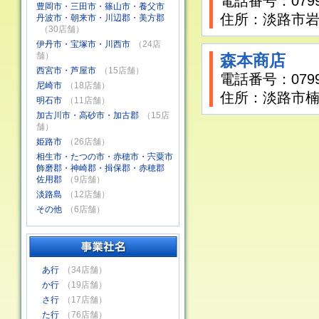
電話番号：0799-
豊岡市・三田市・篠山市・養父市
住所：淡路市岩屋
丹波市・朝来市・川辺郡・美方郡
（30店舗）
伊丹市・宝塚市・川西市
（24店
舗）
森本商店
西宮市・芦屋市
（15店舗）
電話番号：0799-
尼崎市
（18店舗）
住所：淡路市楠本
明石市
（11店舗）
加古川市・高砂市・加古郡
（15店
舗）
姫路市
（26店舗）
相生市・たつの市・赤穂市・宍粟市
飾磨郡・神崎郡・揖保郡・赤穂郡
佐用郡
（9店舗）
淡路島
（12店舗）
その他
（6店舗）
あ行
（34店舗）
か行
（19店舗）
さ行
（17店舗）
た行
（76店舗）