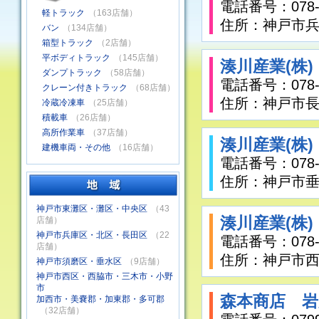
電話番号：078-6
軽トラック
（163店舗）
住所：神戸市兵
バン
（134店舗）
箱型トラック
（2店舗）
平ボディトラック
（145店舗）
湊川産業(株
ダンプトラック
（58店舗）
電話番号：078-7
クレーン付きトラック
（68店舗）
住所：神戸市長
冷蔵冷凍車
（25店舗）
積載車
（26店舗）
高所作業車
（37店舗）
湊川産業(株
建機車両・その他
（16店舗）
電話番号：078-7
住所：神戸市垂
神戸市東灘区・灘区・中央区
（43
湊川産業(株
店舗）
神戸市兵庫区・北区・長田区
（22
電話番号：078-9
店舗）
住所：神戸市西
神戸市須磨区・垂水区
（9店舗）
神戸市西区・西脇市・三木市・小野
市
森本商店 岩
加西市・美嚢郡・加東郡・多可郡
（32店舗）