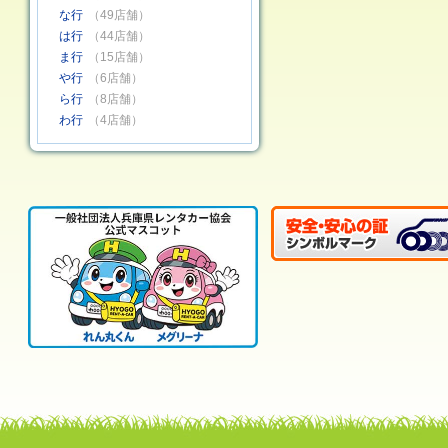
な行
（49店舗）
は行
（44店舗）
ま行
（15店舗）
や行
（6店舗）
ら行
（8店舗）
わ行
（4店舗）