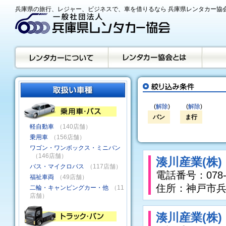
兵庫県の旅行、レジャー、ビジネスで、車を借りるなら 兵庫県レンタカー協
(
解除
)
(
解除
)
バン
ま行
軽自動車
（140店舗）
乗用車
（156店舗）
ワゴン・ワンボックス・ミニバン
（146店舗）
湊川産業(株
バス・マイクロバス
（117店舗）
電話番号：078-6
福祉車両
（49店舗）
住所：神戸市兵
二輪・キャンピングカー・他
（11
店舗）
湊川産業(株