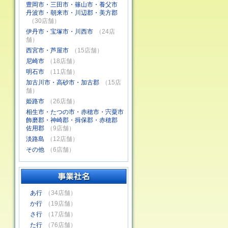
豊岡市・三田市・篠山市・養父市
丹波市・朝来市・川辺郡・美方郡
（30店舗）
伊丹市・宝塚市・川西市
（24店
舗）
西宮市・芦屋市
（15店舗）
尼崎市
（18店舗）
明石市
（11店舗）
加古川市・高砂市・加古郡
（15店
舗）
姫路市
（26店舗）
相生市・たつの市・赤穂市・宍粟市
飾磨郡・神崎郡・揖保郡・赤穂郡
佐用郡
（9店舗）
淡路島
（12店舗）
その他
（6店舗）
あ行
（34店舗）
か行
（19店舗）
さ行
（17店舗）
た行
（76店舗）