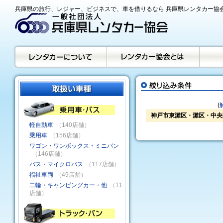
兵庫県の旅行、レジャー、ビジネスで、車を借りるなら 兵庫県レンタカー協
(
神戸市東灘区・灘区・中央
軽自動車
（140店舗）
乗用車
（156店舗）
ワゴン・ワンボックス・ミニバン
（146店舗）
バス・マイクロバス
（117店舗）
福祉車両
（49店舗）
二輪・キャンピングカー・他
（11
店舗）