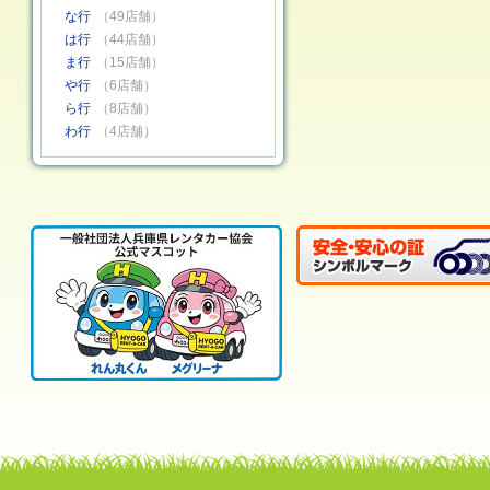
な行
（49店舗）
は行
（44店舗）
ま行
（15店舗）
や行
（6店舗）
ら行
（8店舗）
わ行
（4店舗）