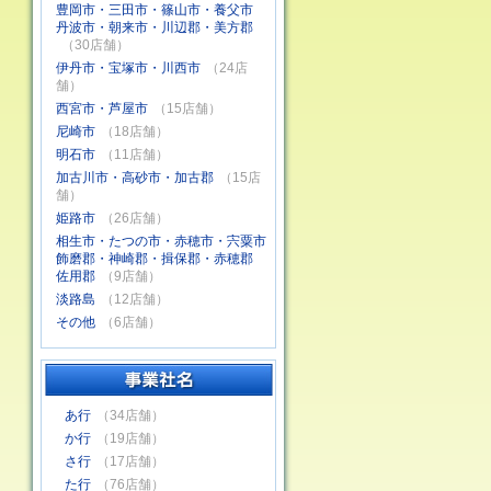
豊岡市・三田市・篠山市・養父市
丹波市・朝来市・川辺郡・美方郡
（30店舗）
伊丹市・宝塚市・川西市
（24店
舗）
西宮市・芦屋市
（15店舗）
尼崎市
（18店舗）
明石市
（11店舗）
加古川市・高砂市・加古郡
（15店
舗）
姫路市
（26店舗）
相生市・たつの市・赤穂市・宍粟市
飾磨郡・神崎郡・揖保郡・赤穂郡
佐用郡
（9店舗）
淡路島
（12店舗）
その他
（6店舗）
あ行
（34店舗）
か行
（19店舗）
さ行
（17店舗）
た行
（76店舗）