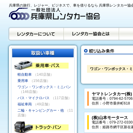
兵庫県の旅行、レジャー、ビジネスで、車を借りるなら 兵庫県レンタカー協
ワゴン・ワンボックス・ミ
軽自動車
（140店舗）
乗用車
（156店舗）
ワゴン・ワンボックス・ミニバン
（146店舗）
ヤマトレンタカー(株
バス・マイクロバス
（117店舗）
電話番号：0794-62-5706
住所：小野市垂井町618
福祉車両
（49店舗）
二輪・キャンピングカー・他
（11
店舗）
(株)山本モータース
電話番号：079-272-0330
住所：姫路市網干区新在家