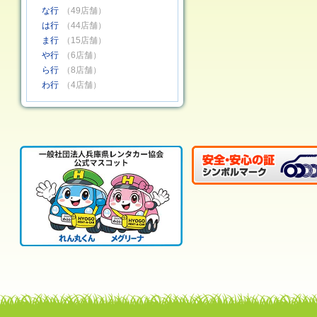
な行
（49店舗）
は行
（44店舗）
ま行
（15店舗）
や行
（6店舗）
ら行
（8店舗）
わ行
（4店舗）