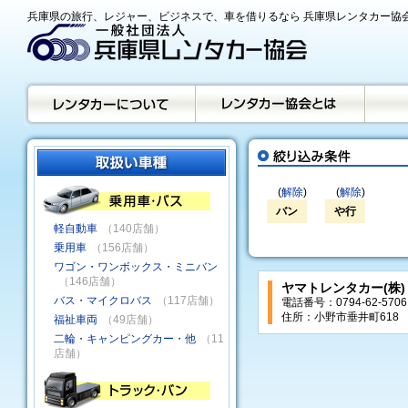
兵庫県の旅行、レジャー、ビジネスで、車を借りるなら 兵庫県レンタカー協
(
解除
)
(
解除
)
バン
や行
軽自動車
（140店舗）
乗用車
（156店舗）
ワゴン・ワンボックス・ミニバン
（146店舗）
ヤマトレンタカー(株
バス・マイクロバス
（117店舗）
電話番号：0794-62-5706
住所：小野市垂井町618
福祉車両
（49店舗）
二輪・キャンピングカー・他
（11
店舗）