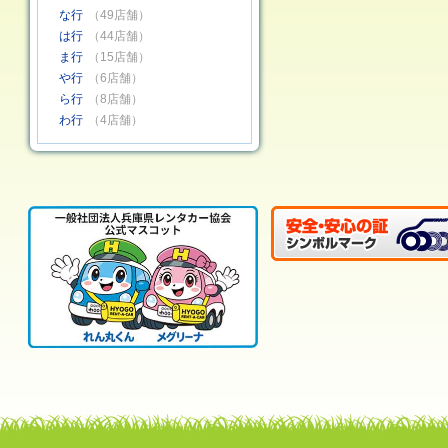
な行
（49店舗）
は行
（44店舗）
ま行
（15店舗）
や行
（6店舗）
ら行
（8店舗）
わ行
（4店舗）