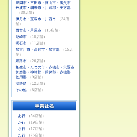
豊岡市・三田市・篠山市・養父市
丹波市・朝来市・川辺郡・美方郡
（30店舗）
伊丹市・宝塚市・川西市
（24店
舗）
西宮市・芦屋市
（15店舗）
尼崎市
（18店舗）
明石市
（11店舗）
加古川市・高砂市・加古郡
（15店
舗）
姫路市
（26店舗）
相生市・たつの市・赤穂市・宍粟市
飾磨郡・神崎郡・揖保郡・赤穂郡
佐用郡
（9店舗）
淡路島
（12店舗）
その他
（6店舗）
あ行
（34店舗）
か行
（19店舗）
さ行
（17店舗）
た行
（76店舗）