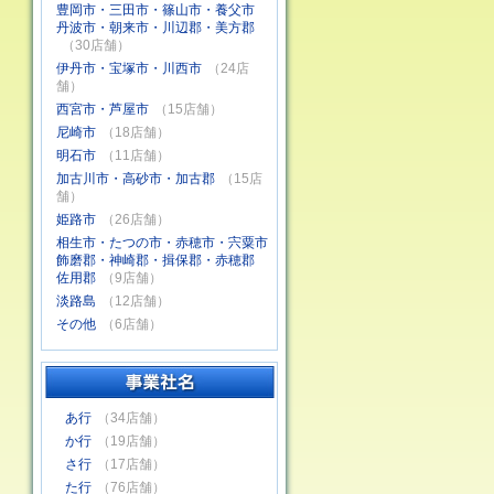
豊岡市・三田市・篠山市・養父市
丹波市・朝来市・川辺郡・美方郡
（30店舗）
伊丹市・宝塚市・川西市
（24店
舗）
西宮市・芦屋市
（15店舗）
尼崎市
（18店舗）
明石市
（11店舗）
加古川市・高砂市・加古郡
（15店
舗）
姫路市
（26店舗）
相生市・たつの市・赤穂市・宍粟市
飾磨郡・神崎郡・揖保郡・赤穂郡
佐用郡
（9店舗）
淡路島
（12店舗）
その他
（6店舗）
あ行
（34店舗）
か行
（19店舗）
さ行
（17店舗）
た行
（76店舗）