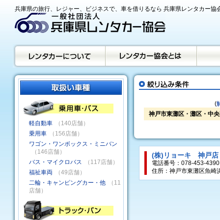
兵庫県の旅行、レジャー、ビジネスで、車を借りるなら 兵庫県レンタカー協
(
神戸市東灘区・灘区・中央
軽自動車
（140店舗）
乗用車
（156店舗）
ワゴン・ワンボックス・ミニバン
（146店舗）
(株)リョーキ 神戸店
バス・マイクロバス
（117店舗）
電話番号：078-453-4390
住所：神戸市東灘区魚崎浜町
福祉車両
（49店舗）
二輪・キャンピングカー・他
（11
店舗）