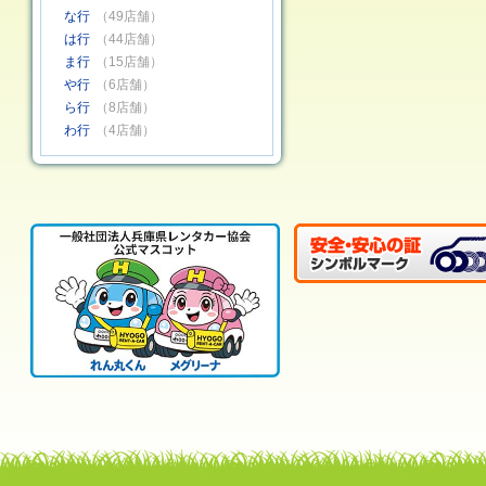
な行
（49店舗）
は行
（44店舗）
ま行
（15店舗）
や行
（6店舗）
ら行
（8店舗）
わ行
（4店舗）