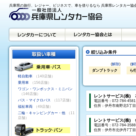
兵庫県の旅行、レジャー、ビジネスで、車を借りるなら 兵庫県レンタカー協
(
解除
)
(
解
ダンプトラック
ら
軽自動車
（140店舗）
乗用車
（156店舗）
ワゴン・ワンボックス・ミニバン
（146店舗）
レントサービス(株) 
バス・マイクロバス
（117店舗）
電話番号：072-784-4581
住所：伊丹市南野北5丁目2
福祉車両
（49店舗）
二輪・キャンピングカー・他
（11
店舗）
レントサービス(株)
電話番号：072-784-3588
住所：伊丹市北伊丹7丁目