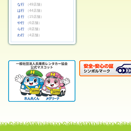
な行
（49店舗）
は行
（44店舗）
ま行
（15店舗）
や行
（6店舗）
ら行
（8店舗）
わ行
（4店舗）