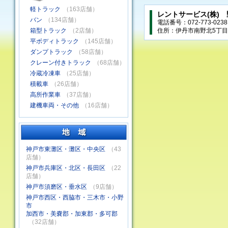
軽トラック
（163店舗）
レントサービス(株)
バン
（134店舗）
電話番号：072-773-0238
箱型トラック
（2店舗）
住所：伊丹市南野北5丁目2
平ボディトラック
（145店舗）
ダンプトラック
（58店舗）
クレーン付きトラック
（68店舗）
冷蔵冷凍車
（25店舗）
積載車
（26店舗）
高所作業車
（37店舗）
建機車両・その他
（16店舗）
神戸市東灘区・灘区・中央区
（43
店舗）
神戸市兵庫区・北区・長田区
（22
店舗）
神戸市須磨区・垂水区
（9店舗）
神戸市西区・西脇市・三木市・小野
市
加西市・美嚢郡・加東郡・多可郡
（32店舗）