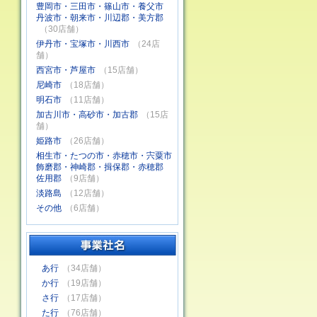
豊岡市・三田市・篠山市・養父市
丹波市・朝来市・川辺郡・美方郡
（30店舗）
伊丹市・宝塚市・川西市
（24店
舗）
西宮市・芦屋市
（15店舗）
尼崎市
（18店舗）
明石市
（11店舗）
加古川市・高砂市・加古郡
（15店
舗）
姫路市
（26店舗）
相生市・たつの市・赤穂市・宍粟市
飾磨郡・神崎郡・揖保郡・赤穂郡
佐用郡
（9店舗）
淡路島
（12店舗）
その他
（6店舗）
あ行
（34店舗）
か行
（19店舗）
さ行
（17店舗）
た行
（76店舗）