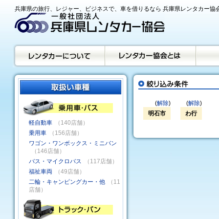
兵庫県の旅行、レジャー、ビジネスで、車を借りるなら 兵庫県レンタカー協
(
解除
)
(
解除
)
明石市
わ行
軽自動車
（140店舗）
乗用車
（156店舗）
ワゴン・ワンボックス・ミニバン
（146店舗）
バス・マイクロバス
（117店舗）
福祉車両
（49店舗）
二輪・キャンピングカー・他
（11
店舗）