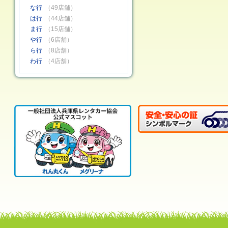
な行
（49店舗）
は行
（44店舗）
ま行
（15店舗）
や行
（6店舗）
ら行
（8店舗）
わ行
（4店舗）