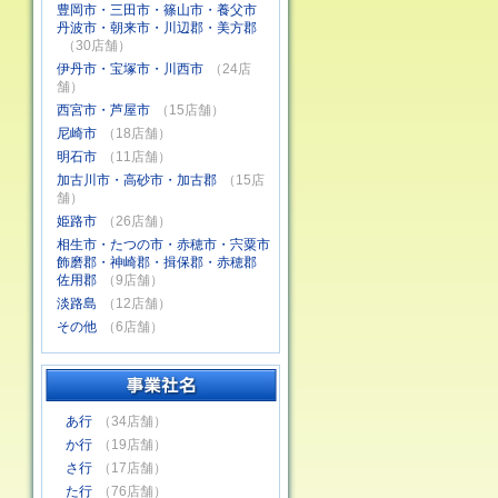
豊岡市・三田市・篠山市・養父市
丹波市・朝来市・川辺郡・美方郡
（30店舗）
伊丹市・宝塚市・川西市
（24店
舗）
西宮市・芦屋市
（15店舗）
尼崎市
（18店舗）
明石市
（11店舗）
加古川市・高砂市・加古郡
（15店
舗）
姫路市
（26店舗）
相生市・たつの市・赤穂市・宍粟市
飾磨郡・神崎郡・揖保郡・赤穂郡
佐用郡
（9店舗）
淡路島
（12店舗）
その他
（6店舗）
あ行
（34店舗）
か行
（19店舗）
さ行
（17店舗）
た行
（76店舗）