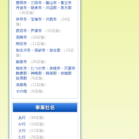
豊岡市・三田市・篠山市・養父市
丹波市・朝来市・川辺郡・美方郡
（30店舗）
伊丹市・宝塚市・川西市
（24店
舗）
西宮市・芦屋市
（15店舗）
尼崎市
（18店舗）
明石市
（11店舗）
加古川市・高砂市・加古郡
（15店
舗）
姫路市
（26店舗）
相生市・たつの市・赤穂市・宍粟市
飾磨郡・神崎郡・揖保郡・赤穂郡
佐用郡
（9店舗）
淡路島
（12店舗）
その他
（6店舗）
あ行
（34店舗）
か行
（19店舗）
さ行
（17店舗）
た行
（76店舗）