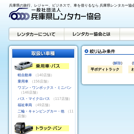
兵庫県の旅行、レジャー、ビジネスで、車を借りるなら 兵庫県レンタカー協
(
解除
)
(
平ボディトラック
軽自動車
（140店舗）
乗用車
（156店舗）
ワゴン・ワンボックス・ミニバン
（146店舗）
バス・マイクロバス
（117店舗）
福祉車両
（49店舗）
二輪・キャンピングカー・他
（11
店舗）