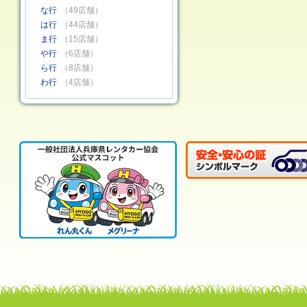
な行
（49店舗）
は行
（44店舗）
ま行
（15店舗）
や行
（6店舗）
ら行
（8店舗）
わ行
（4店舗）