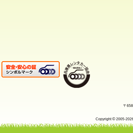
〒65
©
Copyright
2005-20