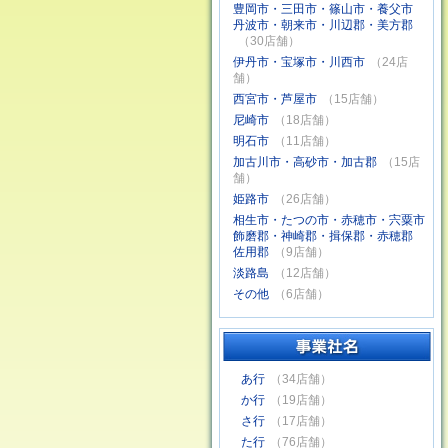
豊岡市・三田市・篠山市・養父市
丹波市・朝来市・川辺郡・美方郡
（30店舗）
伊丹市・宝塚市・川西市
（24店
舗）
西宮市・芦屋市
（15店舗）
尼崎市
（18店舗）
明石市
（11店舗）
加古川市・高砂市・加古郡
（15店
舗）
姫路市
（26店舗）
相生市・たつの市・赤穂市・宍粟市
飾磨郡・神崎郡・揖保郡・赤穂郡
佐用郡
（9店舗）
淡路島
（12店舗）
その他
（6店舗）
あ行
（34店舗）
か行
（19店舗）
さ行
（17店舗）
た行
（76店舗）