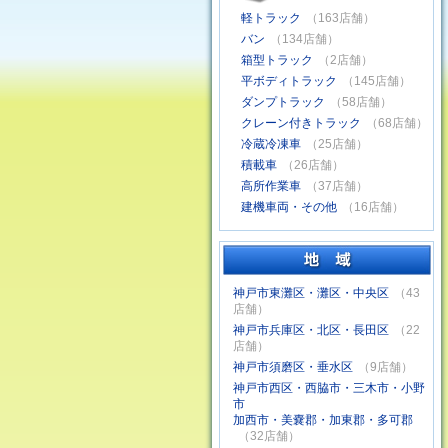
軽トラック
（163店舗）
バン
（134店舗）
箱型トラック
（2店舗）
平ボディトラック
（145店舗）
ダンプトラック
（58店舗）
クレーン付きトラック
（68店舗）
冷蔵冷凍車
（25店舗）
積載車
（26店舗）
高所作業車
（37店舗）
建機車両・その他
（16店舗）
神戸市東灘区・灘区・中央区
（43
店舗）
神戸市兵庫区・北区・長田区
（22
店舗）
神戸市須磨区・垂水区
（9店舗）
神戸市西区・西脇市・三木市・小野
市
加西市・美嚢郡・加東郡・多可郡
（32店舗）