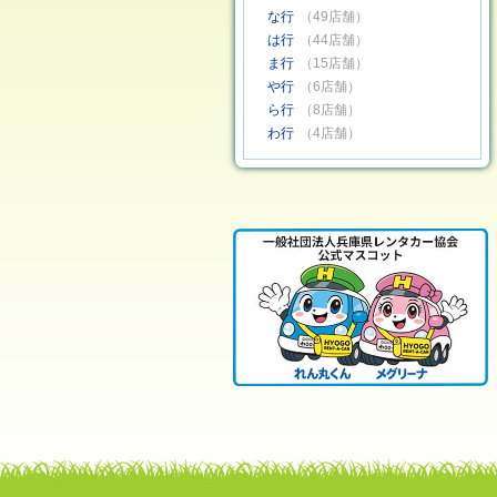
な行
（49店舗）
は行
（44店舗）
ま行
（15店舗）
や行
（6店舗）
ら行
（8店舗）
わ行
（4店舗）