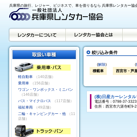
兵庫県の旅行、レジャー、ビジネスで、車を借りるなら 兵庫県レンタカー協
(
解除
)
(
積載車
西宮市・芦
軽自動車
（140店舗）
乗用車
（156店舗）
ワゴン・ワンボックス・ミニバン
（146店舗）
(株)日産カーレンタ
バス・マイクロバス
（117店舗）
電話番号：0798-37-3323
住所：西宮市六湛寺町9-2
福祉車両
（49店舗）
二輪・キャンピングカー・他
（11
店舗）