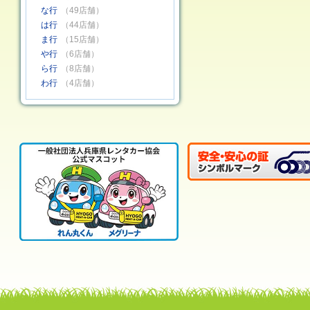
な行
（49店舗）
は行
（44店舗）
ま行
（15店舗）
や行
（6店舗）
ら行
（8店舗）
わ行
（4店舗）