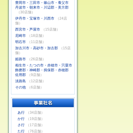
豊岡市・三田市・篠山市・養父市
丹波市・朝来市・川辺郡・美方郡
（30店舗）
伊丹市・宝塚市・川西市
（24店
舗）
西宮市・芦屋市
（15店舗）
尼崎市
（18店舗）
明石市
（11店舗）
加古川市・高砂市・加古郡
（15店
舗）
姫路市
（26店舗）
相生市・たつの市・赤穂市・宍粟市
飾磨郡・神崎郡・揖保郡・赤穂郡
佐用郡
（9店舗）
淡路島
（12店舗）
その他
（6店舗）
あ行
（34店舗）
か行
（19店舗）
さ行
（17店舗）
た行
（76店舗）