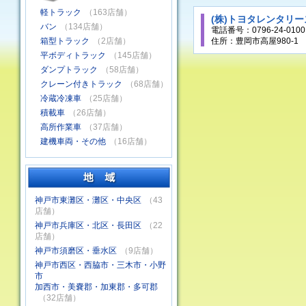
軽トラック
（163店舗）
(株)トヨタレンタリ
バン
（134店舗）
電話番号：0796-24-0100
箱型トラック
（2店舗）
住所：豊岡市高屋980-1
平ボディトラック
（145店舗）
ダンプトラック
（58店舗）
クレーン付きトラック
（68店舗）
冷蔵冷凍車
（25店舗）
積載車
（26店舗）
高所作業車
（37店舗）
建機車両・その他
（16店舗）
神戸市東灘区・灘区・中央区
（43
店舗）
神戸市兵庫区・北区・長田区
（22
店舗）
神戸市須磨区・垂水区
（9店舗）
神戸市西区・西脇市・三木市・小野
市
加西市・美嚢郡・加東郡・多可郡
（32店舗）