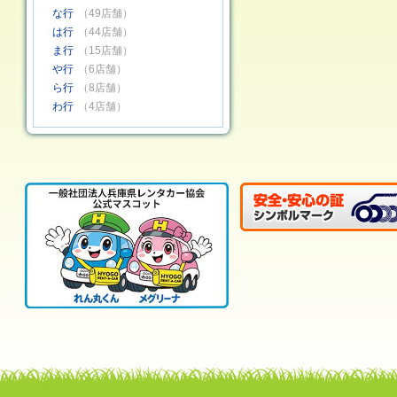
な行
（49店舗）
は行
（44店舗）
ま行
（15店舗）
や行
（6店舗）
ら行
（8店舗）
わ行
（4店舗）