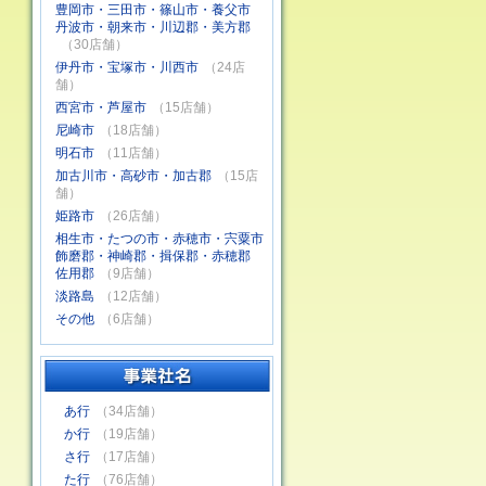
豊岡市・三田市・篠山市・養父市
丹波市・朝来市・川辺郡・美方郡
（30店舗）
伊丹市・宝塚市・川西市
（24店
舗）
西宮市・芦屋市
（15店舗）
尼崎市
（18店舗）
明石市
（11店舗）
加古川市・高砂市・加古郡
（15店
舗）
姫路市
（26店舗）
相生市・たつの市・赤穂市・宍粟市
飾磨郡・神崎郡・揖保郡・赤穂郡
佐用郡
（9店舗）
淡路島
（12店舗）
その他
（6店舗）
あ行
（34店舗）
か行
（19店舗）
さ行
（17店舗）
た行
（76店舗）