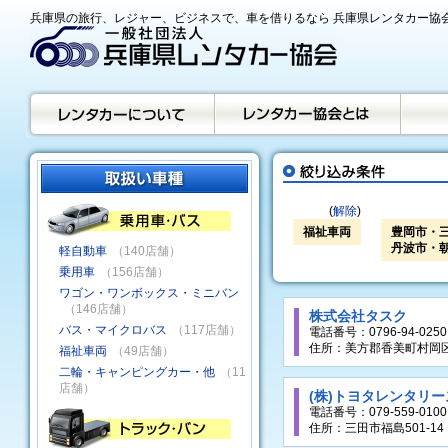
兵庫県の旅行、レジャー、ビジネスで、車を借りるなら 兵庫県レンタカー協
(
解除
)
福祉車両
豊岡市・
丹波市・
軽自動車
（140店舗）
乗用車
（156店舗）
ワゴン・ワンボックス・ミニバン
（146店舗）
株式会社タスク
バス・マイクロバス
（117店舗）
電話番号：0796-94-0250
住所：美方郡香美町村岡区
福祉車両
（49店舗）
二輪・キャンピングカー・他
（11
店舗）
(株)トヨタレンタリ
電話番号：079-559-0100
住所：三田市福島501-14