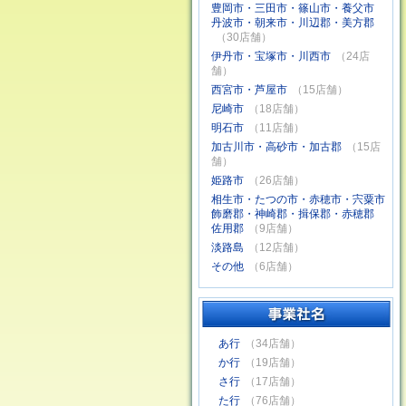
豊岡市・三田市・篠山市・養父市
丹波市・朝来市・川辺郡・美方郡
（30店舗）
伊丹市・宝塚市・川西市
（24店
舗）
西宮市・芦屋市
（15店舗）
尼崎市
（18店舗）
明石市
（11店舗）
加古川市・高砂市・加古郡
（15店
舗）
姫路市
（26店舗）
相生市・たつの市・赤穂市・宍粟市
飾磨郡・神崎郡・揖保郡・赤穂郡
佐用郡
（9店舗）
淡路島
（12店舗）
その他
（6店舗）
あ行
（34店舗）
か行
（19店舗）
さ行
（17店舗）
た行
（76店舗）