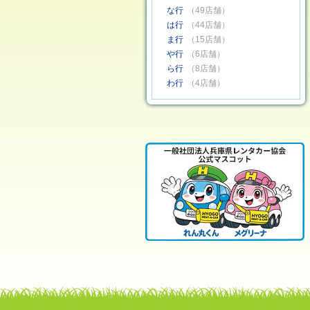
な行
（49店舗）
は行
（44店舗）
ま行
（15店舗）
や行
（6店舗）
ら行
（8店舗）
わ行
（4店舗）