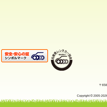
〒65
©
Copyright
2005-20