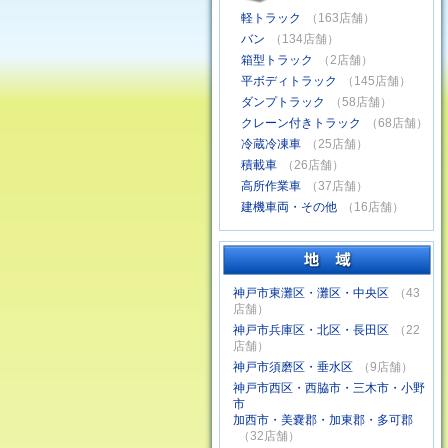
軽トラック
（163店舗）
バン
（134店舗）
箱型トラック
（2店舗）
平ボディトラック
（145店舗）
ダンプトラック
（58店舗）
クレーン付きトラック
（68店舗）
冷蔵冷凍車
（25店舗）
積載車
（26店舗）
高所作業車
（37店舗）
建機車両・その他
（16店舗）
神戸市東灘区・灘区・中央区
（43
店舗）
神戸市兵庫区・北区・長田区
（22
店舗）
神戸市須磨区・垂水区
（9店舗）
神戸市西区・西脇市・三木市・小野
市
加西市・美嚢郡・加東郡・多可郡
（32店舗）