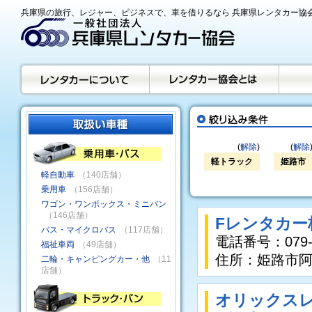
兵庫県の旅行、レジャー、ビジネスで、車を借りるなら 兵庫県レンタカー協
(
解除
)
(
解除
軽トラック
姫路市
軽自動車
（140店舗）
乗用車
（156店舗）
ワゴン・ワンボックス・ミニバン
（146店舗）
Fレンタカー
バス・マイクロバス
（117店舗）
電話番号：079-2
福祉車両
（49店舗）
住所：姫路市阿
二輪・キャンピングカー・他
（11
店舗）
オリックスレ