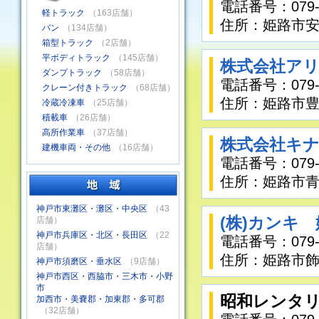
電話番号：079-2
軽トラック
（163店舗）
住所：姫路市安田
バン
（134店舗）
箱型トラック
（2店舗）
平ボディトラック
（145店舗）
株式会社ア
ダンプトラック
（58店舗）
電話番号：079-2
クレーン付きトラック
（68店舗）
住所：姫路市豊富
冷蔵冷凍車
（25店舗）
積載車
（26店舗）
高所作業車
（37店舗）
株式会社キ
建機車両・その他
（16店舗）
電話番号：079-2
住所：姫路市青山
神戸市東灘区・灘区・中央区
（43
(株)カンキ
店舗）
神戸市兵庫区・北区・長田区
（22
電話番号：079-2
店舗）
住所：姫路市飾
神戸市須磨区・垂水区
（9店舗）
神戸市西区・西脇市・三木市・小野
市
昭和レンタリ
加西市・美嚢郡・加東郡・多可郡
（32店舗）