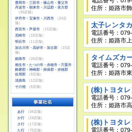
電話番号：079-2
豊岡市・三田市・篠山市・養父市
住所：姫路市飾
丹波市・朝来市・川辺郡・美方郡
（30店舗）
伊丹市・宝塚市・川西市
（24店
舗）
太子レンタカ
西宮市・芦屋市
（15店舗）
電話番号：079-2
尼崎市
（18店舗）
住所：姫路市上手
明石市
（11店舗）
加古川市・高砂市・加古郡
（15店
舗）
タイムズカ
姫路市
（26店舗）
電話番号：079-2
相生市・たつの市・赤穂市・宍粟市
飾磨郡・神崎郡・揖保郡・赤穂郡
住所：姫路市東
佐用郡
（9店舗）
淡路島
（12店舗）
その他
（6店舗）
(株)トヨタ
電話番号：079-2
住所：姫路市高尾
あ行
（34店舗）
か行
（19店舗）
(株)トヨタ
さ行
（17店舗）
電話番号：079-2
た行
（76店舗）