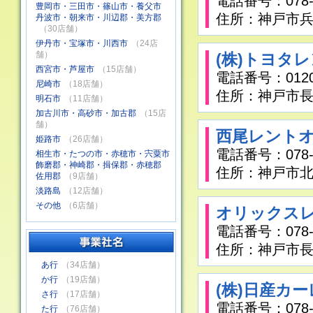
電話番号：078-6
豊岡市・三田市・篠山市・養父市
住所：神戸市兵
丹波市・朝来市・川辺郡・美方郡
（30店舗）
伊丹市・宝塚市・川西市
（24店
舗）
(株)トヨタ
西宮市・芦屋市
（15店舗）
電話番号：0120-
尼崎市
（18店舗）
住所：神戸市長
明石市
（11店舗）
加古川市・高砂市・加古郡
（15店
舗）
西尾レントオ
姫路市
（26店舗）
電話番号：078-9
相生市・たつの市・赤穂市・宍粟市
飾磨郡・神崎郡・揖保郡・赤穂郡
住所：神戸市北
佐用郡
（9店舗）
淡路島
（12店舗）
その他
（6店舗）
オリックスレ
電話番号：078-7
住所：神戸市長
あ行
（34店舗）
か行
（19店舗）
(株)日産カ
さ行
（17店舗）
電話番号：078-6
た行
（76店舗）