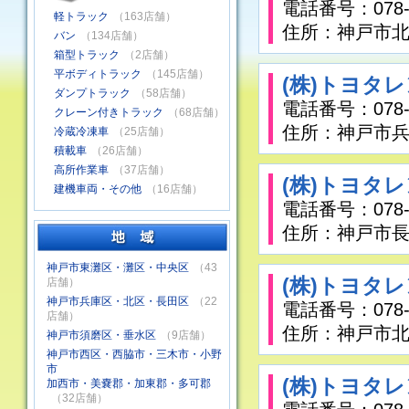
電話番号：078-9
軽トラック
（163店舗）
住所：神戸市北区
バン
（134店舗）
箱型トラック
（2店舗）
平ボディトラック
（145店舗）
(株)トヨタ
ダンプトラック
（58店舗）
電話番号：078-5
クレーン付きトラック
（68店舗）
住所：神戸市兵庫
冷蔵冷凍車
（25店舗）
積載車
（26店舗）
高所作業車
（37店舗）
(株)トヨタ
建機車両・その他
（16店舗）
電話番号：078-5
住所：神戸市長
神戸市東灘区・灘区・中央区
（43
(株)トヨタ
店舗）
神戸市兵庫区・北区・長田区
（22
電話番号：078-9
店舗）
住所：神戸市北
神戸市須磨区・垂水区
（9店舗）
神戸市西区・西脇市・三木市・小野
市
(株)トヨタ
加西市・美嚢郡・加東郡・多可郡
（32店舗）