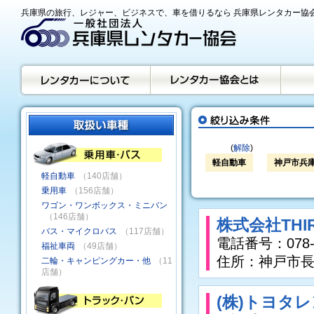
兵庫県の旅行、レジャー、ビジネスで、車を借りるなら 兵庫県レンタカー協
(
解除
)
軽自動車
神戸市兵
軽自動車
（140店舗）
乗用車
（156店舗）
ワゴン・ワンボックス・ミニバン
（146店舗）
株式会社THI
バス・マイクロバス
（117店舗）
電話番号：078-7
福祉車両
（49店舗）
住所：神戸市長
二輪・キャンピングカー・他
（11
店舗）
(株)トヨタ