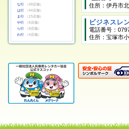
な行
（49店舗）
住所：伊丹市北本
は行
（44店舗）
ま行
（15店舗）
ビジネスレン
や行
（6店舗）
ら行
（8店舗）
電話番号：0797-
わ行
（4店舗）
住所：宝塚市小浜