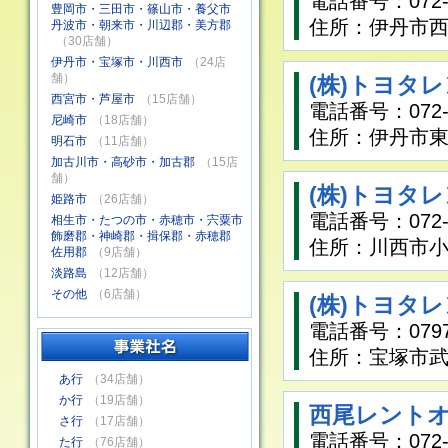
電話番号：072-7
豊岡市・三田市・篠山市・養父市
住所：伊丹市西
丹波市・朝来市・川辺郡・美方郡
（30店舗）
伊丹市・宝塚市・川西市
（24店
舗）
(株)トヨタ
西宮市・芦屋市
（15店舗）
電話番号：072-7
尼崎市
（18店舗）
住所：伊丹市東
明石市
（11店舗）
加古川市・高砂市・加古郡
（15店
舗）
(株)トヨタ
姫路市
（26店舗）
電話番号：072-7
相生市・たつの市・赤穂市・宍粟市
飾磨郡・神崎郡・揖保郡・赤穂郡
住所：川西市小花
佐用郡
（9店舗）
淡路島
（12店舗）
その他
（6店舗）
(株)トヨタ
電話番号：0797-
住所：宝塚市武庫
あ行
（34店舗）
か行
（19店舗）
西尾レントオ
さ行
（17店舗）
電話番号：072-7
た行
（76店舗）