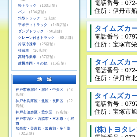
電話番号：072-7
軽トラック
（163店舗）
住所：伊丹市船原
バン
（134店舗）
箱型トラック
（2店舗）
平ボディトラック
（145店舗）
タイムズカ
ダンプトラック
（58店舗）
電話番号：0797-
クレーン付きトラック
（68店舗）
住所：宝塚市栄
冷蔵冷凍車
（25店舗）
積載車
（26店舗）
高所作業車
（37店舗）
タイムズカ
建機車両・その他
（16店舗）
電話番号：072-7
住所：伊丹市北
神戸市東灘区・灘区・中央区
（43
タイムズカ
店舗）
神戸市兵庫区・北区・長田区
（22
電話番号：0797-
店舗）
住所：宝塚市旭
神戸市須磨区・垂水区
（9店舗）
神戸市西区・西脇市・三木市・小野
市
(株)トヨタ
加西市・美嚢郡・加東郡・多可郡
（32店舗）