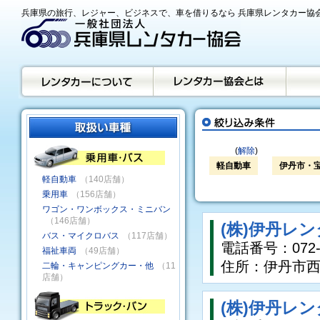
兵庫県の旅行、レジャー、ビジネスで、車を借りるなら 兵庫県レンタカー協
(
解除
)
軽自動車
伊丹市・
軽自動車
（140店舗）
乗用車
（156店舗）
ワゴン・ワンボックス・ミニバン
（146店舗）
(株)伊丹レ
バス・マイクロバス
（117店舗）
電話番号：072-7
福祉車両
（49店舗）
住所：伊丹市西台
二輪・キャンピングカー・他
（11
店舗）
(株)伊丹レ