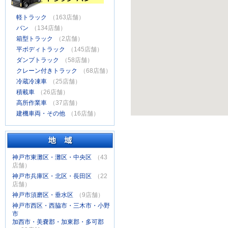
軽トラック
（163店舗）
バン
（134店舗）
箱型トラック
（2店舗）
平ボディトラック
（145店舗）
ダンプトラック
（58店舗）
クレーン付きトラック
（68店舗）
冷蔵冷凍車
（25店舗）
積載車
（26店舗）
高所作業車
（37店舗）
建機車両・その他
（16店舗）
神戸市東灘区・灘区・中央区
（43
店舗）
神戸市兵庫区・北区・長田区
（22
店舗）
神戸市須磨区・垂水区
（9店舗）
神戸市西区・西脇市・三木市・小野
市
加西市・美嚢郡・加東郡・多可郡