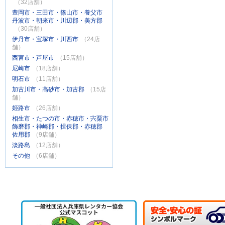
（32店舗）
豊岡市・三田市・篠山市・養父市
丹波市・朝来市・川辺郡・美方郡
（30店舗）
伊丹市・宝塚市・川西市
（24店
舗）
西宮市・芦屋市
（15店舗）
尼崎市
（18店舗）
明石市
（11店舗）
加古川市・高砂市・加古郡
（15店
舗）
姫路市
（26店舗）
相生市・たつの市・赤穂市・宍粟市
飾磨郡・神崎郡・揖保郡・赤穂郡
佐用郡
（9店舗）
淡路島
（12店舗）
その他
（6店舗）