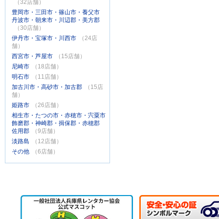
（32店舗）
豊岡市・三田市・篠山市・養父市
丹波市・朝来市・川辺郡・美方郡
（30店舗）
伊丹市・宝塚市・川西市
（24店
舗）
西宮市・芦屋市
（15店舗）
尼崎市
（18店舗）
明石市
（11店舗）
加古川市・高砂市・加古郡
（15店
舗）
姫路市
（26店舗）
相生市・たつの市・赤穂市・宍粟市
飾磨郡・神崎郡・揖保郡・赤穂郡
佐用郡
（9店舗）
淡路島
（12店舗）
その他
（6店舗）