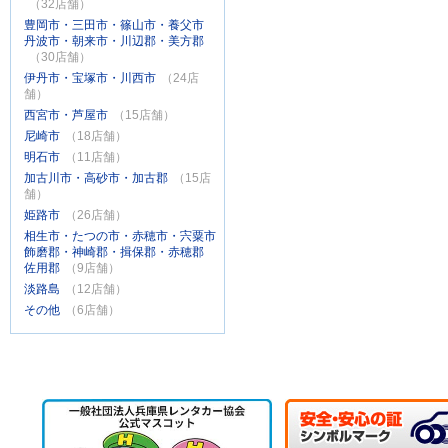
（32店舗）
豊岡市・三田市・篠山市・養父市
丹波市・朝来市・川辺郡・美方郡
（30店舗）
伊丹市・宝塚市・川西市
（24店
舗）
西宮市・芦屋市
（15店舗）
尼崎市
（18店舗）
明石市
（11店舗）
加古川市・高砂市・加古郡
（15店
舗）
姫路市
（26店舗）
相生市・たつの市・赤穂市・宍粟市
飾磨郡・神崎郡・揖保郡・赤穂郡
佐用郡
（9店舗）
淡路島
（12店舗）
その他
（6店舗）